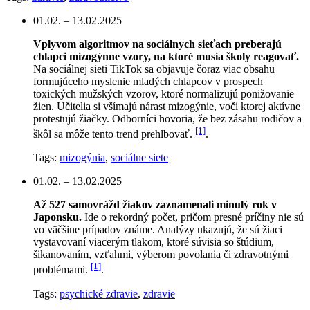
01.02. – 13.02.2025
Vplyvom algoritmov na sociálnych sieťach preberajú
chlapci mizogýnne vzory, na ktoré musia školy reagovať.
Na sociálnej sieti TikTok sa objavuje čoraz viac obsahu
formujúceho myslenie mladých chlapcov v prospech
toxických mužských vzorov, ktoré normalizujú ponižovanie
žien. Učitelia si všímajú nárast mizogýnie, voči ktorej aktívne
protestujú žiačky. Odborníci hovoria, že bez zásahu rodičov a
[1]
škôl sa môže tento trend prehlbovať.
.
Tags:
mizogýnia
,
sociálne siete
01.02. – 13.02.2025
Až 527 samovrážd žiakov zaznamenali minulý rok v
Japonsku.
Ide o rekordný počet, pričom presné príčiny nie sú
vo väčšine prípadov známe. Analýzy ukazujú, že sú žiaci
vystavovaní viacerým tlakom, ktoré súvisia so štúdium,
šikanovaním, vzťahmi, výberom povolania či zdravotnými
[1]
problémami.
.
Tags:
psychické zdravie
,
zdravie