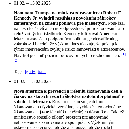
01.02. – 13.02.2025
Nominant Trumpa na ministra zdravotníctva Robert F.
Kennedy Jr. vyjadril nesúhlas s povolením zákrokov
zameraných na zmenu pohlavia pre maloletých.
Poukázal
na nezrelosť detí a ich nezodpovednosť pri rozhodovaní sa o
celoživotných dôsledkoch. Kennedy kritizoval Americkú
lekársku asociáciu podporujúcu politiku gender-affirming
zákrokov. Uviedol, že výskum dnes ukazuje, že prístup k
týmto intervenciám zvyšuje riziko samovrážd u adolescentov.
[1]
Navrhol posilniť pozíciu rodičov pri týchto rozhodnutiach.
,
[2]
.
Tags:
lgbti+
,
trans
01.02. – 13.02.2025
Nová smernica k prevencii a riešeniu šikanovania detí a
žiakov na školách rezortu školstva nadobudla platnosť v
sobotu 1. februára.
Rozširuje a spresňuje definíciu
šikanovania na fyzické, verbálne, psychické a emocionálne
šikanovanie a jasne identifikuje všetkých účastníkov. Taktiež
ministerstvo spustilo pilotný program pre anonymné
nahlasovanie šikanovania a v spolupráci s Výskumným
ústavom detskej psychológie a patopsychológie rozbehli