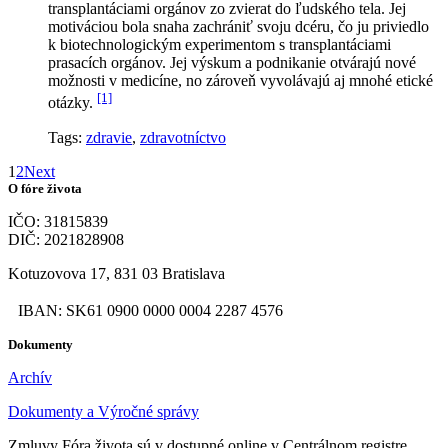
transplantáciami orgánov zo zvierat do ľudského tela. Jej
motiváciou bola snaha zachrániť svoju dcéru, čo ju priviedlo
k biotechnologickým experimentom s transplantáciami
prasacích orgánov. Jej výskum a podnikanie otvárajú nové
možnosti v medicíne, no zároveň vyvolávajú aj mnohé etické
[1]
otázky.
Tags:
zdravie
,
zdravotníctvo
1
2
Next
O fóre života
IČO: 31815839
DIČ: 2021828908
Kotuzovova 17, 831 03 Bratislava
IBAN: SK61 0900 0000 0004 2287 4576
Dokumenty
Archív
Dokumenty a Výročné správy
Zmluvy Fóra života sú v dostupné online v Centrálnom registre