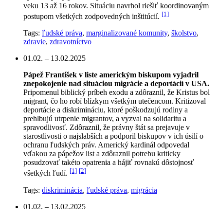
veku 13 až 16 rokov. Situáciu navrhol riešiť koordinovaným
[1]
postupom všetkých zodpovedných inštitúcií.
Tags:
ľudské práva
,
marginalizované komunity
,
školstvo
,
zdravie
,
zdravotníctvo
01.02. – 13.02.2025
Pápež František v liste americkým biskupom vyjadril
znepokojenie nad situáciou migrácie a deportácií v USA.
Pripomenul biblický príbeh exodu a zdôraznil, že Kristus bol
migrant, čo ho robí blízkym všetkým utečencom. Kritizoval
deportácie a diskrimináciu, ktoré poškodzujú rodiny a
prehlbujú utrpenie migrantov, a vyzval na solidaritu a
spravodlivosť. Zdôraznil, že právny štát sa prejavuje v
starostlivosti o najslabších a podporil biskupov v ich úsilí o
ochranu ľudských práv. Americký kardinál odpovedal
vďakou za pápežov list a zdôraznil potrebu kriticky
posudzovať takéto opatrenia a hájiť rovnakú dôstojnosť
[1]
[2]
všetkých ľudí.
Tags:
diskriminácia
,
ľudské práva
,
migrácia
01.02. – 13.02.2025