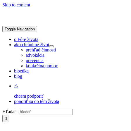
Skip to content
Toggle Navigation
o Fóre života
ako chránime život
prehľad činností
advokácia
prevencia
konkrétna pomoc
bioetika
blog
chcem podporiť
ponoriť sa do tém života
Hľadať: