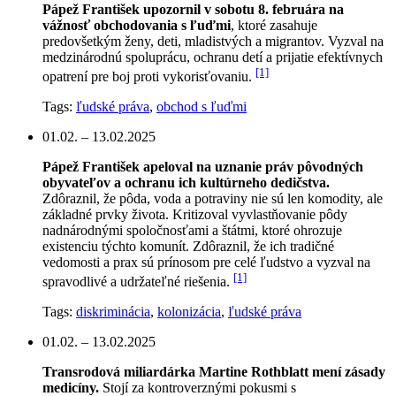
Pápež František upozornil v sobotu 8. februára na
vážnosť obchodovania s ľuďmi
, ktoré zasahuje
predovšetkým ženy, deti, mladistvých a migrantov. Vyzval na
medzinárodnú spoluprácu, ochranu detí a prijatie efektívnych
[1]
opatrení pre boj proti vykorisťovaniu.
Tags:
ľudské práva
,
obchod s ľuďmi
01.02. – 13.02.2025
Pápež František apeloval na uznanie práv pôvodných
obyvateľov a ochranu ich kultúrneho dedičstva.
Zdôraznil, že pôda, voda a potraviny nie sú len komodity, ale
základné prvky života. Kritizoval vyvlastňovanie pôdy
nadnárodnými spoločnosťami a štátmi, ktoré ohrozuje
existenciu týchto komunít. Zdôraznil, že ich tradičné
vedomosti a prax sú prínosom pre celé ľudstvo a vyzval na
[1]
spravodlivé a udržateľné riešenia.
Tags:
diskriminácia
,
kolonizácia
,
ľudské práva
01.02. – 13.02.2025
Transrodová miliardárka Martine Rothblatt mení zásady
medicíny.
Stojí za kontroverznými pokusmi s