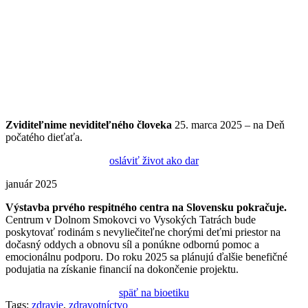
Zviditeľnime
neviditeľného
človeka
25. marca 2025 – na Deň
počatého dieťaťa.
osláviť život ako dar
január 2025
Výstavba prvého respitného centra na Slovensku pokračuje.
Centrum v Dolnom Smokovci vo Vysokých Tatrách bude
poskytovať rodinám s nevyliečiteľne chorými deťmi priestor na
dočasný oddych a obnovu síl a ponúkne odbornú pomoc a
emocionálnu podporu. Do roku 2025 sa plánujú ďalšie benefičné
podujatia na získanie financií na dokončenie projektu.
späť na bioetiku
Tags:
zdravie
,
zdravotníctvo