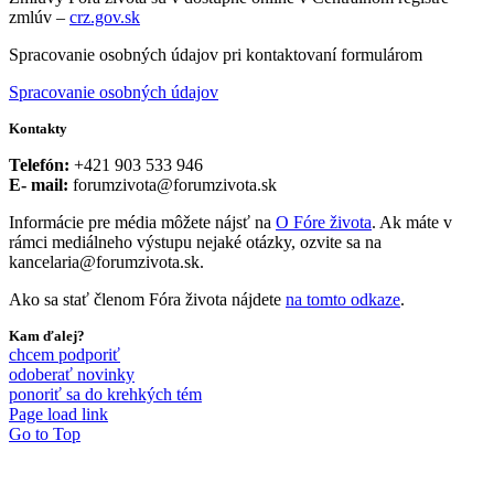
zmlúv –
crz.gov.sk
Spracovanie osobných údajov pri kontaktovaní formulárom
Spracovanie osobných údajov
Kontakty
Telefón:
+421 903 533 946
E- mail:
forumzivota@forumzivota.sk
Informácie pre média môžete nájsť na
O Fóre života
. Ak máte v
rámci mediálneho výstupu nejaké otázky, ozvite sa na
kancelaria@forumzivota.sk.
Ako sa stať členom Fóra života nájdete
na tomto odkaze
.
Kam ďalej?
chcem podporiť
odoberať novinky
ponoriť sa do krehkých tém
Page load link
Go to Top