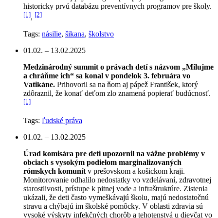
historicky prvú databázu preventívnych programov pre školy.
[1]
[2]
,
Tags:
násilie
,
šikana
,
školstvo
01.02. – 13.02.2025
Medzinárodný summit o právach detí s názvom „Milujme
a chráňme ich“ sa konal v pondelok 3. februára vo
Vatikáne.
Prihovoril sa na ňom aj pápež František, ktorý
zdôraznil, že konať deťom zlo znamená popierať budúcnosť.
[1]
Tags:
ľudské práva
01.02. – 13.02.2025
Úrad komisára pre deti upozornil na vážne problémy v
obciach s vysokým podielom marginalizovaných
rómskych komunít
v prešovskom a košickom kraji.
Monitorovanie odhalilo nedostatky vo vzdelávaní, zdravotnej
starostlivosti, prístupe k pitnej vode a infraštruktúre. Zistenia
ukázali, že deti často vymeškávajú školu, majú nedostatočnú
stravu a chýbajú im školské pomôcky. V oblasti zdravia sú
vysoké výskyty infekčných chorôb a tehotenstvá u dievčat vo