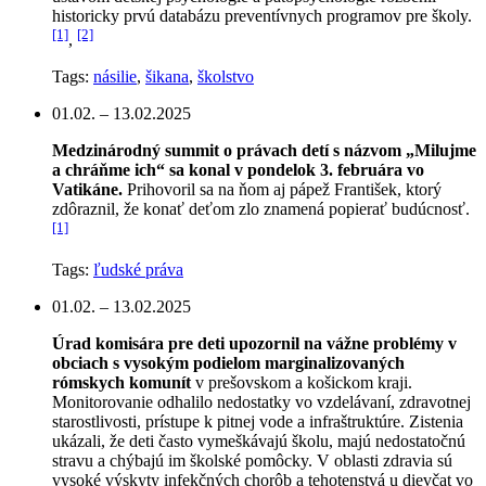
historicky prvú databázu preventívnych programov pre školy.
[1]
[2]
,
Tags:
násilie
,
šikana
,
školstvo
01.02. – 13.02.2025
Medzinárodný summit o právach detí s názvom „Milujme
a chráňme ich“ sa konal v pondelok 3. februára vo
Vatikáne.
Prihovoril sa na ňom aj pápež František, ktorý
zdôraznil, že konať deťom zlo znamená popierať budúcnosť.
[1]
Tags:
ľudské práva
01.02. – 13.02.2025
Úrad komisára pre deti upozornil na vážne problémy v
obciach s vysokým podielom marginalizovaných
rómskych komunít
v prešovskom a košickom kraji.
Monitorovanie odhalilo nedostatky vo vzdelávaní, zdravotnej
starostlivosti, prístupe k pitnej vode a infraštruktúre. Zistenia
ukázali, že deti často vymeškávajú školu, majú nedostatočnú
stravu a chýbajú im školské pomôcky. V oblasti zdravia sú
vysoké výskyty infekčných chorôb a tehotenstvá u dievčat vo