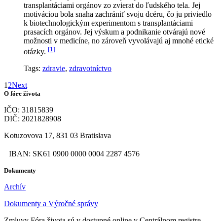
transplantáciami orgánov zo zvierat do ľudského tela. Jej
motiváciou bola snaha zachrániť svoju dcéru, čo ju priviedlo
k biotechnologickým experimentom s transplantáciami
prasacích orgánov. Jej výskum a podnikanie otvárajú nové
možnosti v medicíne, no zároveň vyvolávajú aj mnohé etické
[1]
otázky.
Tags:
zdravie
,
zdravotníctvo
1
2
Next
O fóre života
IČO: 31815839
DIČ: 2021828908
Kotuzovova 17, 831 03 Bratislava
IBAN: SK61 0900 0000 0004 2287 4576
Dokumenty
Archív
Dokumenty a Výročné správy
Zmluvy Fóra života sú v dostupné online v Centrálnom registre