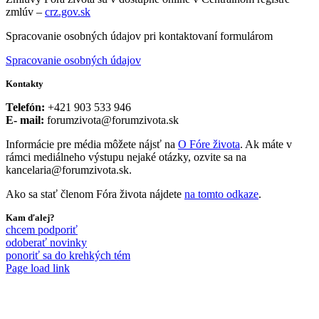
zmlúv –
crz.gov.sk
Spracovanie osobných údajov pri kontaktovaní formulárom
Spracovanie osobných údajov
Kontakty
Telefón:
+421 903 533 946
E- mail:
forumzivota@forumzivota.sk
Informácie pre média môžete nájsť na
O Fóre života
. Ak máte v
rámci mediálneho výstupu nejaké otázky, ozvite sa na
kancelaria@forumzivota.sk.
Ako sa stať členom Fóra života nájdete
na tomto odkaze
.
Kam ďalej?
chcem podporiť
odoberať novinky
ponoriť sa do krehkých tém
Page load link
Go
to
Top