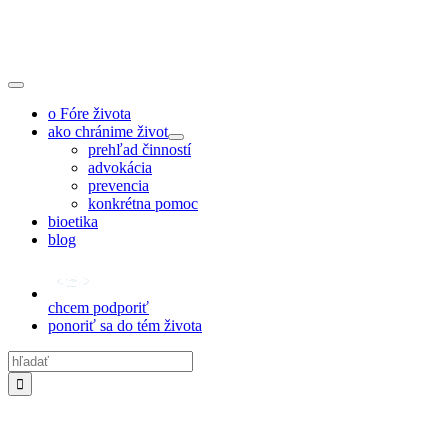
Skip
to
content
Toggle
Navigation
o Fóre života
ako chránime život
prehľad činností
advokácia
prevencia
konkrétna pomoc
bioetika
blog
chcem podporiť
ponoriť sa do tém života
Hľadať: