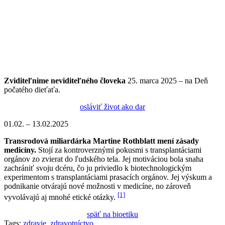
Zviditeľnime
neviditeľného
človeka
25. marca 2025 – na Deň
počatého dieťaťa.
osláviť život ako dar
01.02. – 13.02.2025
Transrodová miliardárka Martine Rothblatt mení zásady
medicíny.
Stojí za kontroverznými pokusmi s transplantáciami
orgánov zo zvierat do ľudského tela. Jej motiváciou bola snaha
zachrániť svoju dcéru, čo ju priviedlo k biotechnologickým
experimentom s transplantáciami prasacích orgánov. Jej výskum a
podnikanie otvárajú nové možnosti v medicíne, no zároveň
[1]
vyvolávajú aj mnohé etické otázky.
späť na bioetiku
Tags:
zdravie
,
zdravotníctvo