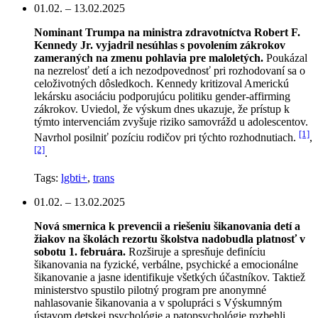
01.02. – 13.02.2025
Nominant Trumpa na ministra zdravotníctva Robert F.
Kennedy Jr. vyjadril nesúhlas s povolením zákrokov
zameraných na zmenu pohlavia pre maloletých.
Poukázal
na nezrelosť detí a ich nezodpovednosť pri rozhodovaní sa o
celoživotných dôsledkoch. Kennedy kritizoval Americkú
lekársku asociáciu podporujúcu politiku gender-affirming
zákrokov. Uviedol, že výskum dnes ukazuje, že prístup k
týmto intervenciám zvyšuje riziko samovrážd u adolescentov.
[1]
Navrhol posilniť pozíciu rodičov pri týchto rozhodnutiach.
,
[2]
.
Tags:
lgbti+
,
trans
01.02. – 13.02.2025
Nová smernica k prevencii a riešeniu šikanovania detí a
žiakov na školách rezortu školstva nadobudla platnosť v
sobotu 1. februára.
Rozširuje a spresňuje definíciu
šikanovania na fyzické, verbálne, psychické a emocionálne
šikanovanie a jasne identifikuje všetkých účastníkov. Taktiež
ministerstvo spustilo pilotný program pre anonymné
nahlasovanie šikanovania a v spolupráci s Výskumným
ústavom detskej psychológie a patopsychológie rozbehli