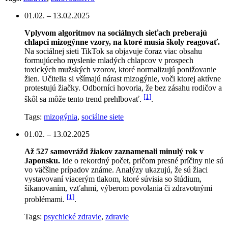
01.02. – 13.02.2025
Vplyvom algoritmov na sociálnych sieťach preberajú
chlapci mizogýnne vzory, na ktoré musia školy reagovať.
Na sociálnej sieti TikTok sa objavuje čoraz viac obsahu
formujúceho myslenie mladých chlapcov v prospech
toxických mužských vzorov, ktoré normalizujú ponižovanie
žien. Učitelia si všímajú nárast mizogýnie, voči ktorej aktívne
protestujú žiačky. Odborníci hovoria, že bez zásahu rodičov a
[1]
škôl sa môže tento trend prehlbovať.
.
Tags:
mizogýnia
,
sociálne siete
01.02. – 13.02.2025
Až 527 samovrážd žiakov zaznamenali minulý rok v
Japonsku.
Ide o rekordný počet, pričom presné príčiny nie sú
vo väčšine prípadov známe. Analýzy ukazujú, že sú žiaci
vystavovaní viacerým tlakom, ktoré súvisia so štúdium,
šikanovaním, vzťahmi, výberom povolania či zdravotnými
[1]
problémami.
.
Tags:
psychické zdravie
,
zdravie