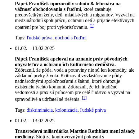
Pápež František upozornil v sobotu 8. februára na
vážnosť obchodovania s ľuďmi
, ktoré zasahuje
predovšetkým ženy, deti, mladistvých a migrantov. Vyzval na
medzinárodnú spoluprácu, ochranu detí a prijatie efektívnych
[1]
opatrení pre boj proti vykorisťovaniu.
Tags:
ľudské práva
,
obchod s ľuďmi
01.02. – 13.02.2025
Pápež František apeloval na uznanie práv pôvodných
obyvateľov a ochranu ich kultúrneho dedičstva.
Zdôraznil, že pôda, voda a potraviny nie sú len komodity, ale
základné prvky života. Kritizoval vyvlastňovanie pôdy
nadnárodnými spoločnosťami a štátmi, ktoré ohrozuje
existenciu týchto komunít. Zdôraznil, že ich tradičné
vedomosti a prax sú prínosom pre celé ľudstvo a vyzval na
[1]
spravodlivé a udržateľné riešenia.
Tags:
diskriminácia
,
kolonizácia
,
ľudské práva
01.02. – 13.02.2025
Transrodová miliardárka Martine Rothblatt mení zásady
medicíny.
Stojí za kontroverznými pokusmi s