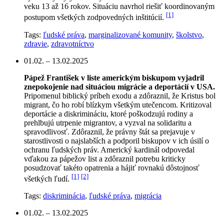
veku 13 až 16 rokov. Situáciu navrhol riešiť koordinovaným
[1]
postupom všetkých zodpovedných inštitúcií.
Tags:
ľudské práva
,
marginalizované komunity
,
školstvo
,
zdravie
,
zdravotníctvo
01.02. – 13.02.2025
Pápež František v liste americkým biskupom vyjadril
znepokojenie nad situáciou migrácie a deportácií v USA.
Pripomenul biblický príbeh exodu a zdôraznil, že Kristus bol
migrant, čo ho robí blízkym všetkým utečencom. Kritizoval
deportácie a diskrimináciu, ktoré poškodzujú rodiny a
prehlbujú utrpenie migrantov, a vyzval na solidaritu a
spravodlivosť. Zdôraznil, že právny štát sa prejavuje v
starostlivosti o najslabších a podporil biskupov v ich úsilí o
ochranu ľudských práv. Americký kardinál odpovedal
vďakou za pápežov list a zdôraznil potrebu kriticky
posudzovať takéto opatrenia a hájiť rovnakú dôstojnosť
[1]
[2]
všetkých ľudí.
Tags:
diskriminácia
,
ľudské práva
,
migrácia
01.02. – 13.02.2025