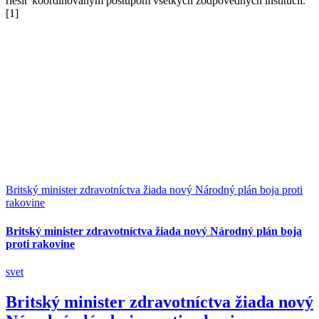
riešiť koordinovaným postupom všetkých zodpovedných inštitúcií.
[1]
Britský minister zdravotníctva žiada nový Národný plán boja proti
rakovine
Britský minister zdravotníctva žiada nový Národný plán boja
proti rakovine
svet
Britský minister zdravotníctva žiada nový