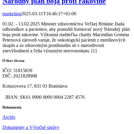
Národný plán boja proti rakovine
marketing
2025-03-11T16:46:17+01:00
01.02. - 13.02.2025 Minister zdravotníctva Veľkej Británie žiada
odborníkov a pacientov, aby pomohli formovať nový Národný plán
boja proti rakovine. Výkonná riaditeľka charity Macmillan Gemma
Petersová zároveň varuje, že onkologickí pacienti z menšinových
skupín a so zdravotným postihnutím sú v starostlivosti
znevýhodnení a čelia výrazným nerovnostiam. [1]
O fóre života
IČO: 31815839
DIČ: 2021828908
Kotuzovova 17, 831 03 Bratislava
IBAN: SK61 0900 0000 0004 2287 4576
Dokumenty
Archív
Dokumenty a Výročné správy