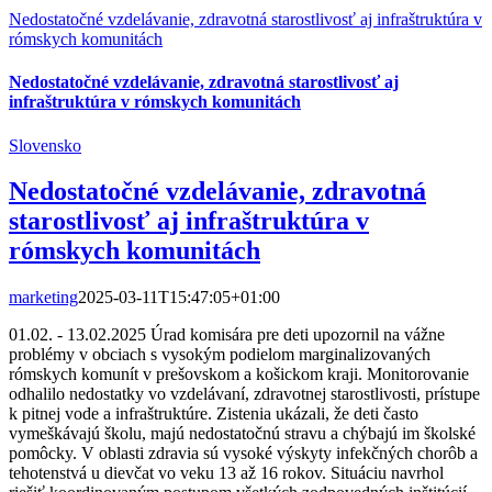
Nedostatočné vzdelávanie, zdravotná starostlivosť aj infraštruktúra v
rómskych komunitách
Nedostatočné vzdelávanie, zdravotná starostlivosť aj
infraštruktúra v rómskych komunitách
Slovensko
Nedostatočné vzdelávanie, zdravotná
starostlivosť aj infraštruktúra v
rómskych komunitách
marketing
2025-03-11T15:47:05+01:00
01.02. - 13.02.2025 Úrad komisára pre deti upozornil na vážne
problémy v obciach s vysokým podielom marginalizovaných
rómskych komunít v prešovskom a košickom kraji. Monitorovanie
odhalilo nedostatky vo vzdelávaní, zdravotnej starostlivosti, prístupe
k pitnej vode a infraštruktúre. Zistenia ukázali, že deti často
vymeškávajú školu, majú nedostatočnú stravu a chýbajú im školské
pomôcky. V oblasti zdravia sú vysoké výskyty infekčných chorôb a
tehotenstvá u dievčat vo veku 13 až 16 rokov. Situáciu navrhol