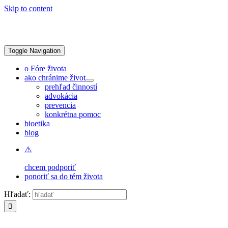
Skip to content
Toggle Navigation
o Fóre života
ako chránime život
prehľad činností
advokácia
prevencia
konkrétna pomoc
bioetika
blog
chcem podporiť
ponoriť sa do tém života
Hľadať: