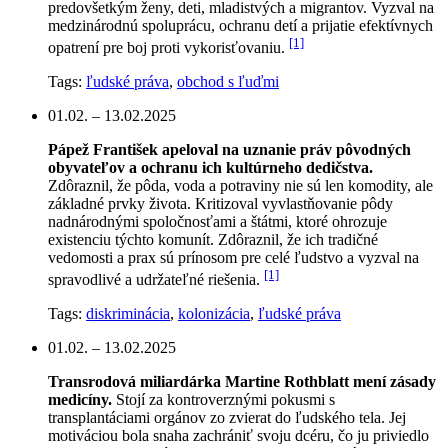
predovšetkým ženy, deti, mladistvých a migrantov. Vyzval na
medzinárodnú spoluprácu, ochranu detí a prijatie efektívnych
[1]
opatrení pre boj proti vykorisťovaniu.
Tags:
ľudské práva
,
obchod s ľuďmi
01.02. – 13.02.2025
Pápež František apeloval na uznanie práv pôvodných
obyvateľov a ochranu ich kultúrneho dedičstva.
Zdôraznil, že pôda, voda a potraviny nie sú len komodity, ale
základné prvky života. Kritizoval vyvlastňovanie pôdy
nadnárodnými spoločnosťami a štátmi, ktoré ohrozuje
existenciu týchto komunít. Zdôraznil, že ich tradičné
vedomosti a prax sú prínosom pre celé ľudstvo a vyzval na
[1]
spravodlivé a udržateľné riešenia.
Tags:
diskriminácia
,
kolonizácia
,
ľudské práva
01.02. – 13.02.2025
Transrodová miliardárka Martine Rothblatt mení zásady
medicíny.
Stojí za kontroverznými pokusmi s
transplantáciami orgánov zo zvierat do ľudského tela. Jej
motiváciou bola snaha zachrániť svoju dcéru, čo ju priviedlo