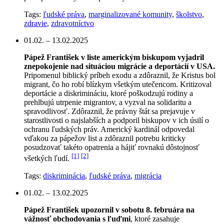
Tags:
ľudské práva
,
marginalizované komunity
,
školstvo
,
zdravie
,
zdravotníctvo
01.02. – 13.02.2025
Pápež František v liste americkým biskupom vyjadril
znepokojenie nad situáciou migrácie a deportácií v USA.
Pripomenul biblický príbeh exodu a zdôraznil, že Kristus bol
migrant, čo ho robí blízkym všetkým utečencom. Kritizoval
deportácie a diskrimináciu, ktoré poškodzujú rodiny a
prehlbujú utrpenie migrantov, a vyzval na solidaritu a
spravodlivosť. Zdôraznil, že právny štát sa prejavuje v
starostlivosti o najslabších a podporil biskupov v ich úsilí o
ochranu ľudských práv. Americký kardinál odpovedal
vďakou za pápežov list a zdôraznil potrebu kriticky
posudzovať takéto opatrenia a hájiť rovnakú dôstojnosť
[1]
[2]
všetkých ľudí.
Tags:
diskriminácia
,
ľudské práva
,
migrácia
01.02. – 13.02.2025
Pápež František upozornil v sobotu 8. februára na
vážnosť obchodovania s ľuďmi
, ktoré zasahuje