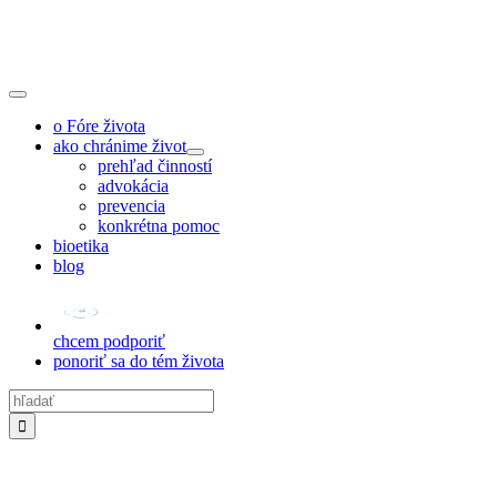
Skip
to
content
Toggle
Navigation
o Fóre života
ako chránime život
prehľad činností
advokácia
prevencia
konkrétna pomoc
bioetika
blog
chcem podporiť
ponoriť sa do tém života
Hľadať: