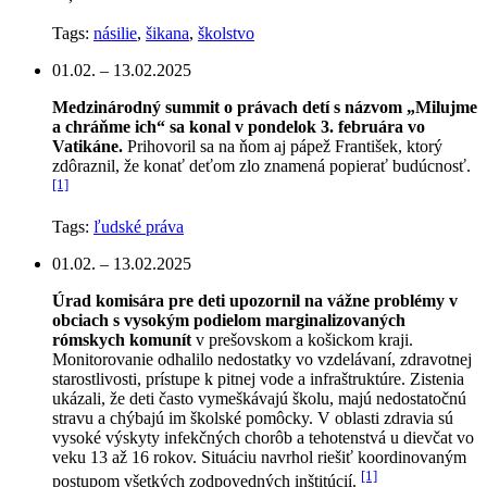
Tags:
násilie
,
šikana
,
školstvo
01.02. – 13.02.2025
Medzinárodný summit o právach detí s názvom „Milujme
a chráňme ich“ sa konal v pondelok 3. februára vo
Vatikáne.
Prihovoril sa na ňom aj pápež František, ktorý
zdôraznil, že konať deťom zlo znamená popierať budúcnosť.
[1]
Tags:
ľudské práva
01.02. – 13.02.2025
Úrad komisára pre deti upozornil na vážne problémy v
obciach s vysokým podielom marginalizovaných
rómskych komunít
v prešovskom a košickom kraji.
Monitorovanie odhalilo nedostatky vo vzdelávaní, zdravotnej
starostlivosti, prístupe k pitnej vode a infraštruktúre. Zistenia
ukázali, že deti často vymeškávajú školu, majú nedostatočnú
stravu a chýbajú im školské pomôcky. V oblasti zdravia sú
vysoké výskyty infekčných chorôb a tehotenstvá u dievčat vo
veku 13 až 16 rokov. Situáciu navrhol riešiť koordinovaným
[1]
postupom všetkých zodpovedných inštitúcií.