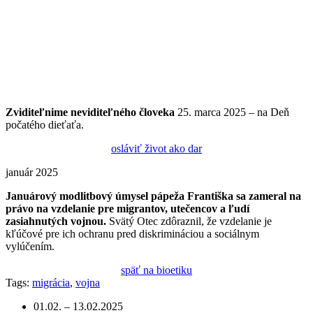
Zviditeľnime
neviditeľného
človeka
25. marca 2025 – na Deň
počatého dieťaťa.
osláviť život ako dar
január 2025
Januárový modlitbový úmysel pápeža Františka sa zameral na
právo na vzdelanie pre migrantov, utečencov a ľudí
zasiahnutých vojnou.
Svätý Otec zdôraznil, že vzdelanie je
kľúčové pre ich ochranu pred diskrimináciou a sociálnym
vylúčením.
späť na bioetiku
Tags:
migrácia
,
vojna
01.02. – 13.02.2025