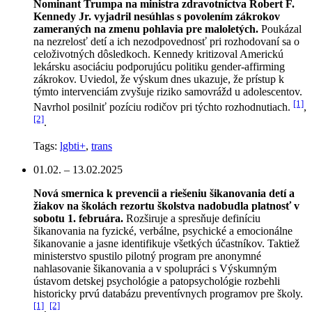
Nominant Trumpa na ministra zdravotníctva Robert F.
Kennedy Jr. vyjadril nesúhlas s povolením zákrokov
zameraných na zmenu pohlavia pre maloletých.
Poukázal
na nezrelosť detí a ich nezodpovednosť pri rozhodovaní sa o
celoživotných dôsledkoch. Kennedy kritizoval Americkú
lekársku asociáciu podporujúcu politiku gender-affirming
zákrokov. Uviedol, že výskum dnes ukazuje, že prístup k
týmto intervenciám zvyšuje riziko samovrážd u adolescentov.
[1]
Navrhol posilniť pozíciu rodičov pri týchto rozhodnutiach.
,
[2]
.
Tags:
lgbti+
,
trans
01.02. – 13.02.2025
Nová smernica k prevencii a riešeniu šikanovania detí a
žiakov na školách rezortu školstva nadobudla platnosť v
sobotu 1. februára.
Rozširuje a spresňuje definíciu
šikanovania na fyzické, verbálne, psychické a emocionálne
šikanovanie a jasne identifikuje všetkých účastníkov. Taktiež
ministerstvo spustilo pilotný program pre anonymné
nahlasovanie šikanovania a v spolupráci s Výskumným
ústavom detskej psychológie a patopsychológie rozbehli
historicky prvú databázu preventívnych programov pre školy.
[1]
[2]
,