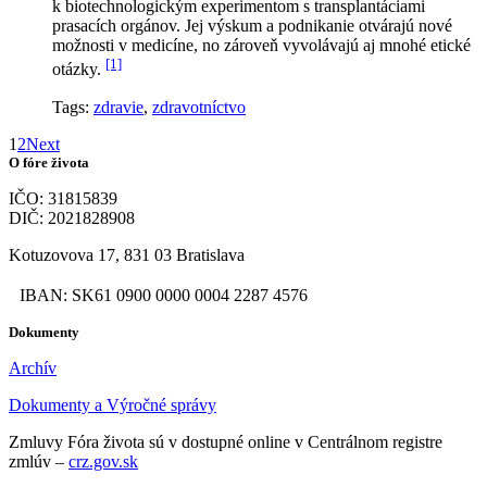
k biotechnologickým experimentom s transplantáciami
prasacích orgánov. Jej výskum a podnikanie otvárajú nové
možnosti v medicíne, no zároveň vyvolávajú aj mnohé etické
[1]
otázky.
Tags:
zdravie
,
zdravotníctvo
1
2
Next
O fóre života
IČO: 31815839
DIČ: 2021828908
Kotuzovova 17, 831 03 Bratislava
IBAN: SK61 0900 0000 0004 2287 4576
Dokumenty
Archív
Dokumenty a Výročné správy
Zmluvy Fóra života sú v dostupné online v Centrálnom registre
zmlúv –
crz.gov.sk