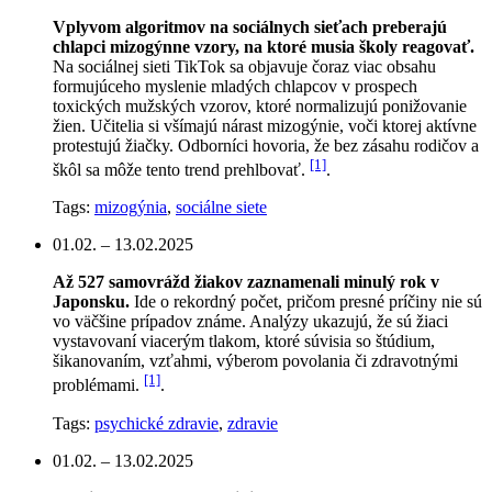
Vplyvom algoritmov na sociálnych sieťach preberajú
chlapci mizogýnne vzory, na ktoré musia školy reagovať.
Na sociálnej sieti TikTok sa objavuje čoraz viac obsahu
formujúceho myslenie mladých chlapcov v prospech
toxických mužských vzorov, ktoré normalizujú ponižovanie
žien. Učitelia si všímajú nárast mizogýnie, voči ktorej aktívne
protestujú žiačky. Odborníci hovoria, že bez zásahu rodičov a
[1]
škôl sa môže tento trend prehlbovať.
.
Tags:
mizogýnia
,
sociálne siete
01.02. – 13.02.2025
Až 527 samovrážd žiakov zaznamenali minulý rok v
Japonsku.
Ide o rekordný počet, pričom presné príčiny nie sú
vo väčšine prípadov známe. Analýzy ukazujú, že sú žiaci
vystavovaní viacerým tlakom, ktoré súvisia so štúdium,
šikanovaním, vzťahmi, výberom povolania či zdravotnými
[1]
problémami.
.
Tags:
psychické zdravie
,
zdravie
01.02. – 13.02.2025