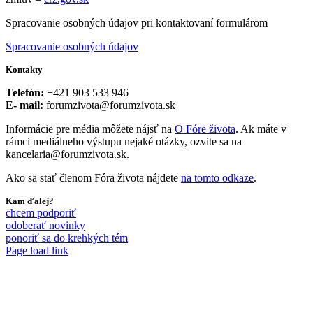
Spracovanie osobných údajov pri kontaktovaní formulárom
Spracovanie osobných údajov
Kontakty
Telefón:
+421 903 533 946
E- mail:
forumzivota@forumzivota.sk
Informácie pre média môžete nájsť na
O Fóre života
. Ak máte v
rámci mediálneho výstupu nejaké otázky, ozvite sa na
kancelaria@forumzivota.sk.
Ako sa stať členom Fóra života nájdete
na tomto odkaze
.
Kam ďalej?
chcem podporiť
odoberať novinky
ponoriť sa do krehkých tém
Page load link
Go
to
Top