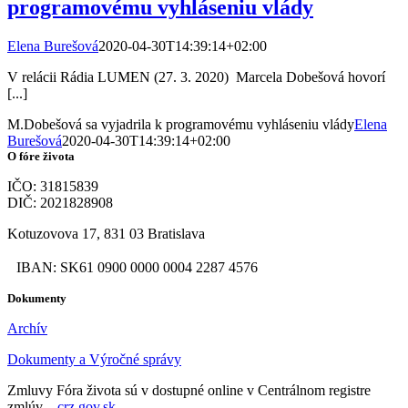
programovému vyhláseniu vlády
Elena Burešová
2020-04-30T14:39:14+02:00
V relácii Rádia LUMEN (27. 3. 2020) Marcela Dobešová hovorí
[...]
M.Dobešová sa vyjadrila k programovému vyhláseniu vlády
Elena
Burešová
2020-04-30T14:39:14+02:00
O fóre života
IČO: 31815839
DIČ: 2021828908
Kotuzovova 17, 831 03 Bratislava
IBAN: SK61 0900 0000 0004 2287 4576
Dokumenty
Archív
Dokumenty a Výročné správy
Zmluvy Fóra života sú v dostupné online v Centrálnom registre
zmlúv –
crz.gov.sk