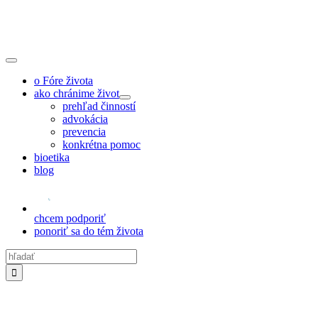
Skip
to
content
Toggle
Navigation
o Fóre života
ako chránime život
prehľad činností
advokácia
prevencia
konkrétna pomoc
bioetika
blog
chcem podporiť
ponoriť sa do tém života
Hľadať: