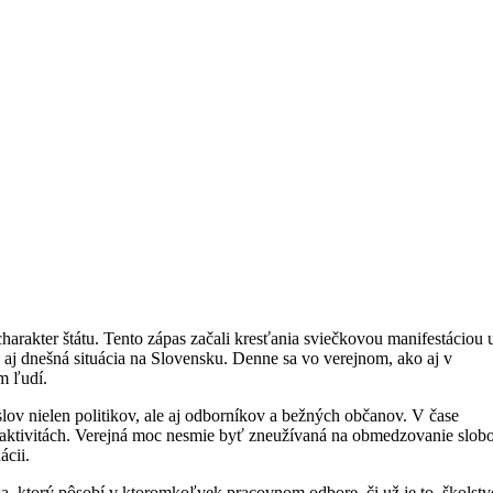
arakter štátu. Tento zápas začali
kresťania sviečkovou manifestáciou
j dnešná situácia na Slovensku. Denne sa vo verejnom, ako aj v
m ľudí.
ov nielen politikov, ale aj odborníkov a bežných občanov. V čase
ch aktivitách. Verejná moc nesmie byť zneužívaná na obmedzovanie slob
ácii.
, ktorý pôsobí v ktoromkoľvek pracovnom odbore, či už je to školstv