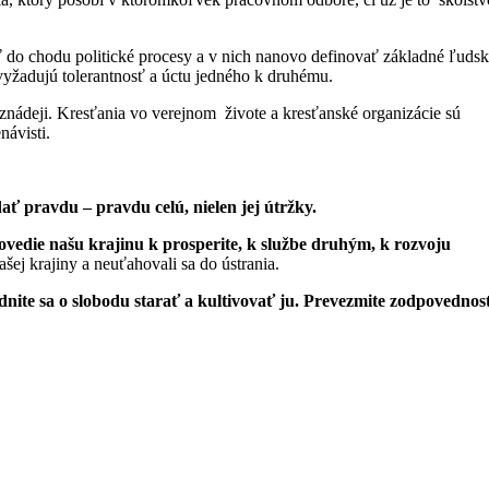
esť do chodu politické procesy a v nich nanovo definovať základné ľuds
i vyžadujú tolerantnosť a úctu jedného k druhému.
beznádeji. Kresťania vo verejnom živote a kresťanské organizácie sú
návisti.
ať pravdu – pravdu celú, nielen jej útržky.
ovedie našu krajinu k prosperite, k službe druhým, k rozvoju
ašej krajiny a neuťahovali sa do ústrania.
nite sa o slobodu starať a kultivovať ju. Prevezmite zodpovednos