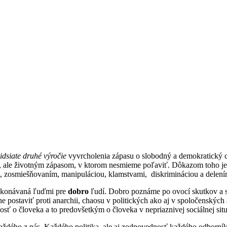
ridsiate druhé výročie
vyvrcholenia zápasu o slobodný a demokratický ch
ale životným zápasom, v ktorom nesmieme poľaviť. Dôkazom toho je a
, zosmiešňovaním, manipuláciou, klamstvami, diskrimináciou a delení
 vykonávaná ľuďmi pre
dobro
ľudí. Dobro poznáme po ovocí skutkov a sl
e postaviť proti anarchii, chaosu v politických ako aj v spoločenský
sť o človeka a to predovšetkým o človeka v nepriaznivej sociálnej situ
dého z nás. Každého politika, ale aj zodpovednosť každého odborníka