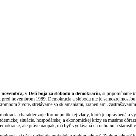
. novembra, v Deň boja za slobodu a demokraciu
, si pripomíname
t
k pred novembrom 1989. Demokracia a sloboda nie je samozrejmosťou, 
kromnom živote, stretávame so sklamaniami, zraneniami, zastrašovaním
mokracia charakterizuje formu politickej vlády, ktorá je oprávnená a
ndemickej situácie, hospodárskej a ekonomickej krízy sa musíme dôrazn
demokracie, ale práve naopak, má byť využívaná na ochranu a starostlivo
mokracia si však vyžaduje poriadok a zodpovednosť. Zodpovednosť kaž