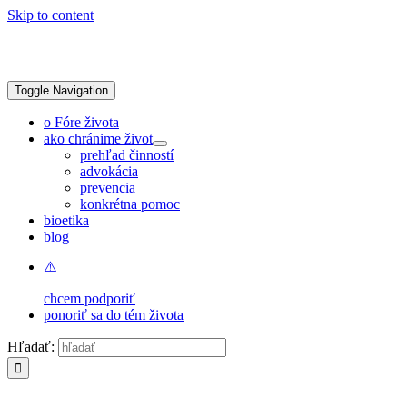
Skip to content
Toggle Navigation
o Fóre života
ako chránime život
prehľad činností
advokácia
prevencia
konkrétna pomoc
bioetika
blog
chcem podporiť
ponoriť sa do tém života
Hľadať: