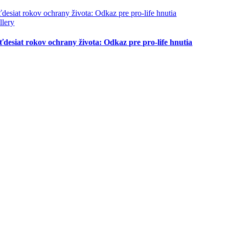
ťdesiat rokov ochrany života: Odkaz pre pro-life hnutia
llery
ťdesiat rokov ochrany života: Odkaz pre pro-life hnutia