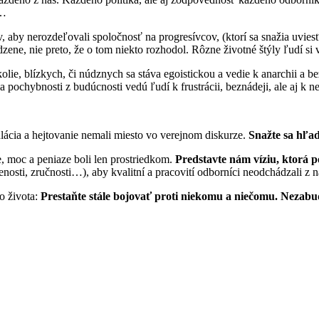
e…
ov, aby nerozdeľovali spoločnosť na progresívcov, (ktorí sa snažia uvi
odzene, nie preto, že o tom niekto rozhodol. Rôzne životné štýly ľudí s
okolie, blízkych, či núdznych sa stáva egoistickou a vedie k anarchii a 
pochybnosti z budúcnosti vedú ľudí k frustrácii, beznádeji, ale aj k ne
ácia a hejtovanie nemali miesto vo verejnom diskurze.
Snažte sa hľad
e, moc a peniaze boli len prostriedkom.
Predstavte nám víziu, ktorá p
nosti, zručnosti…), aby kvalitní a pracovití odborníci neodchádzali z n
o života:
Prestaňte stále bojovať proti niekomu a niečomu. Nezabud