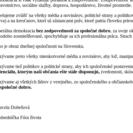
ravotníctvo, sociálne služby, doprava, hospodárstvo, životné prostredi
elujeme zvlášť na všetky média a novinárov, politické strany a politik
áva) a na kresťanov, ktorí sú zástancami práv, ktoré patria človeku prir
berálna demokracia
bez zodpovednosti
za spoločné dobro
, za svoje 
hodobo zosmiešňované, spochybňuje sa ich profesionálna práca. Strach a 
to je obraz dnešnej spoločnosti na Slovensku.
zývame preto všetky mienkotvorné média a novinárov, aby lož, manipul
zývame tiež politikov a politické strany, aby ich spoločenské postaveni
tenciálu, ktorým naši občania ešte stále disponujú,
(vedomosti, skúse
zývame aj všetkých lídrov z verejného, zo spoločenského a občianskeh
 spoločné dobro.
rcela Dobešová
edsedníčka Fóra života