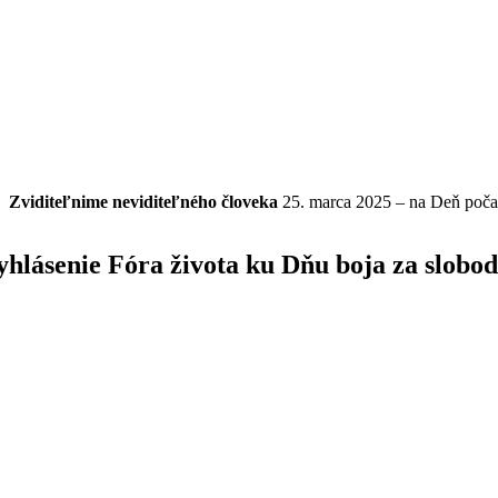
Zviditeľnime
neviditeľného
človeka
25. marca 2025 – na Deň poča
yhlásenie Fóra života ku Dňu boja za slobo