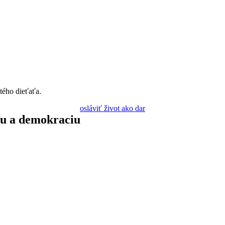
tého dieťaťa.
osláviť život ako dar
du a demokraciu