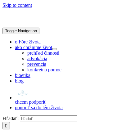
Skip to content
Toggle Navigation
o Fóre života
ako chránime život
prehľad činností
advokácia
prevencia
konkrétna pomoc
bioetika
blog
chcem podporiť
ponoriť sa do tém života
Hľadať: