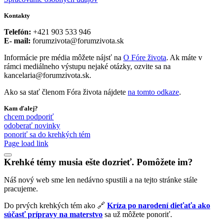
Kontakty
Telefón:
+421 903 533 946
E- mail:
forumzivota@forumzivota.sk
Informácie pre média môžete nájsť na
O Fóre života
. Ak máte v
rámci mediálneho výstupu nejaké otázky, ozvite sa na
kancelaria@forumzivota.sk.
Ako sa stať členom Fóra života nájdete
na tomto odkaze
.
Kam ďalej?
chcem podporiť
odoberať novinky
ponoriť sa do krehkých tém
Page load link
Krehké témy musia ešte
dozrieť.
Pomôžete im?
Náš nový web sme len nedávno spustili a na tejto stránke stále
pracujeme.
Do prvých krehkých tém ako 🔗
Kríza po narodení dieťaťa ako
súčasť prípravy na materstvo
sa už môžete ponoriť.