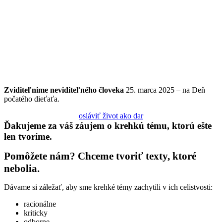
Zviditeľnime
neviditeľného
človeka
25. marca 2025 – na Deň
počatého dieťaťa.
osláviť život ako dar
Ďakujeme za váš záujem o krehkú tému,
ktorú ešte
len tvoríme
.
Pomôžete nám? Chceme tvoriť texty, ktoré
nebolia.
Dávame si záležať, aby sme krehké témy zachytili v ich celistvosti:
racionálne
kriticky
odborne