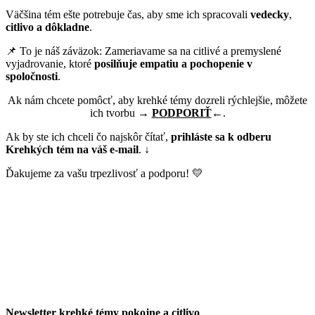
Väčšina tém ešte potrebuje čas, aby sme ich spracovali
vedecky
,
citlivo a dôkladne
.
📌 To je náš záväzok: Zameriavame sa na citlivé a premyslené
vyjadrovanie, ktoré
posilňuje empatiu a pochopenie v
spoločnosti
.
Ak nám chcete pomôcť, aby krehké témy dozreli rýchlejšie, môžete
ich tvorbu →
PODPORIŤ
←.
Ak by ste ich chceli čo najskôr čítať,
prihláste sa k odberu
Krehkých tém na váš e-mail
.
↓
Ďakujeme za vašu trpezlivosť a podporu! 💛
Newsletter krehké témy pokojne a citlivo