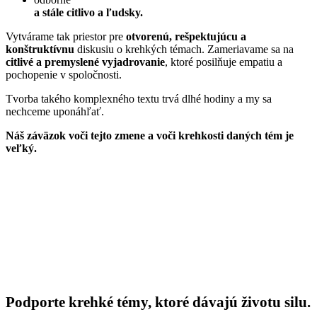
a stále citlivo a ľudsky.
Vytvárame tak priestor pre
otvorenú, rešpektujúcu a
konštruktívnu
diskusiu o krehkých témach.
Zameriavame sa na
citlivé a premyslené vyjadrovanie
, ktoré posilňuje empatiu a
pochopenie v spoločnosti.
Tvorba takého komplexného textu trvá dlhé hodiny a my sa
nechceme uponáhľať.
Náš záväzok voči tejto zmene a voči krehkosti daných tém je
veľký.
Podporte krehké témy, ktoré dávajú životu silu.