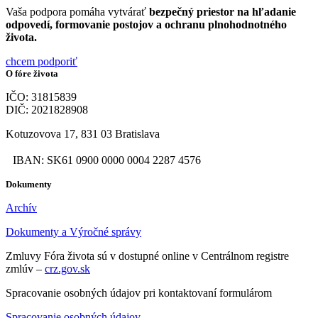
Vaša podpora pomáha vytvárať
bezpečný priestor na hľadanie
odpovedí, formovanie postojov a ochranu plnohodnotného
života.
chcem podporiť
O fóre života
IČO: 31815839
DIČ: 2021828908
Kotuzovova 17, 831 03 Bratislava
IBAN: SK61 0900 0000 0004 2287 4576
Dokumenty
Archív
Dokumenty a Výročné správy
Zmluvy Fóra života sú v dostupné online v Centrálnom registre
zmlúv –
crz.gov.sk
Spracovanie osobných údajov pri kontaktovaní formulárom
Spracovanie osobných údajov