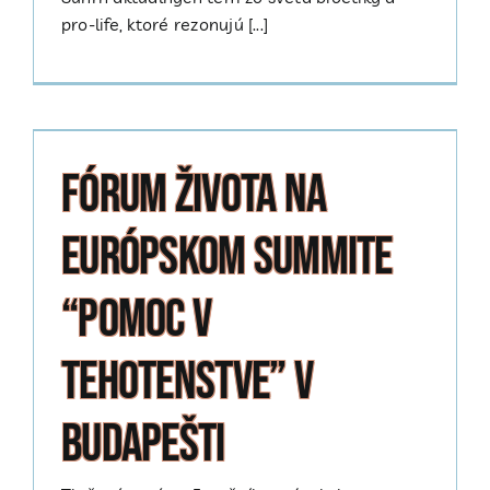
pro-life, ktoré rezonujú [...]
Fórum života na
Európskom summite
“pomoc v
tehotenstve” v
Budapešti