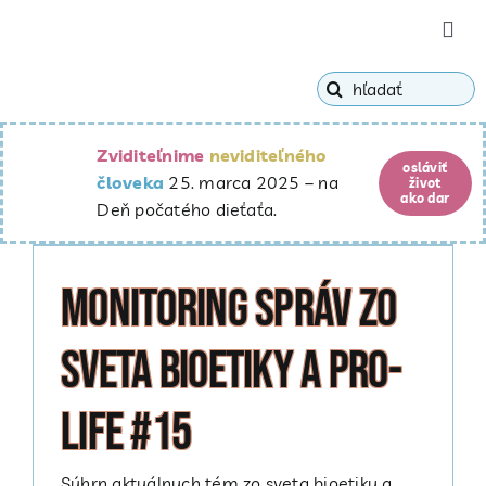
Skip
Togg
to
Navi
content
Hľadať:
o Fór
Zviditeľnime
neviditeľného
ako c
osláviť
človeka
25. marca 2025 – na
život
ako dar
Deň počatého dieťaťa.
bioet
Monitoring správ zo
blog
sveta bioetiky a pro-
life #15
ponor
Súhrn aktuálnych tém zo sveta bioetiky a