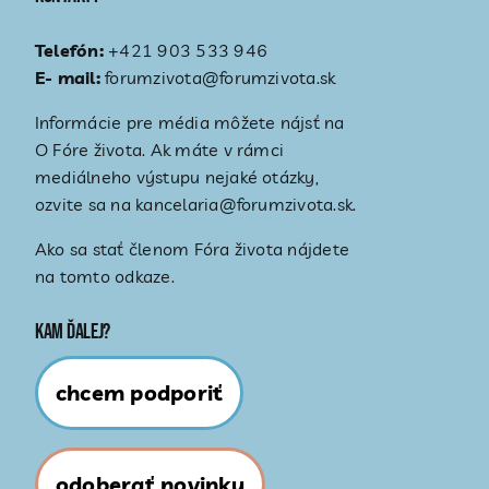
Telefón:
+421 903 533 946
E- mail:
forumzivota@forumzivota.sk
Informácie pre média môžete nájsť na
O Fóre života
. Ak máte v rámci
mediálneho výstupu nejaké otázky,
ozvite sa na kancelaria@forumzivota.sk.
Ako sa stať členom Fóra života nájdete
na tomto odkaze
.
Kam ďalej?
chcem podporiť
odoberať novinky