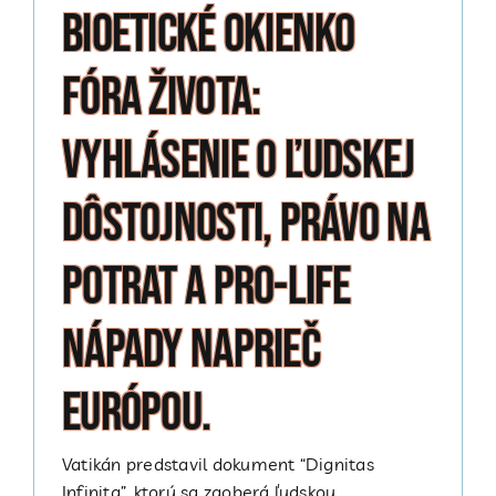
Bioetické okienko
Fóra života:
vyhlásenie o ľudskej
dôstojnosti, právo na
potrat a pro-life
nápady naprieč
Európou.
Vatikán predstavil dokument “Dignitas
Infinita”, ktorý sa zaoberá ľudskou