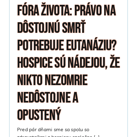
Fóra života: Právo na
dôstojnú smrť
potrebuje eutanáziu?
Hospice sú nádejou, že
nikto nezomrie
nedôstojne a
opustený
Pred pár dňami sme sa spolu so