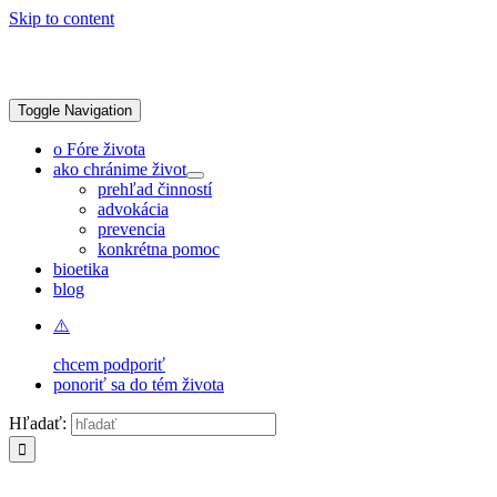
Skip to content
Toggle Navigation
o Fóre života
ako chránime život
prehľad činností
advokácia
prevencia
konkrétna pomoc
bioetika
blog
chcem podporiť
ponoriť sa do tém života
Hľadať: