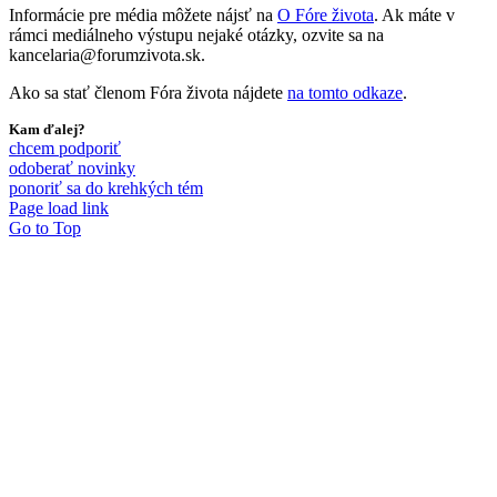
Informácie pre média môžete nájsť na
O Fóre života
. Ak máte v
rámci mediálneho výstupu nejaké otázky, ozvite sa na
kancelaria@forumzivota.sk.
Ako sa stať členom Fóra života nájdete
na tomto odkaze
.
Kam ďalej?
chcem podporiť
odoberať novinky
ponoriť sa do krehkých tém
Page load link
Go to Top