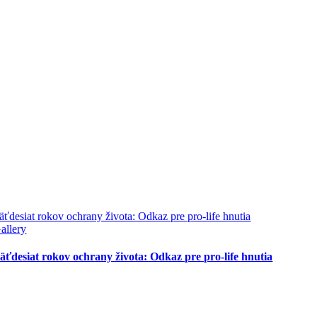
äťdesiat rokov ochrany života: Odkaz pre pro-life hnutia
allery
äťdesiat rokov ochrany života: Odkaz pre pro-life hnutia