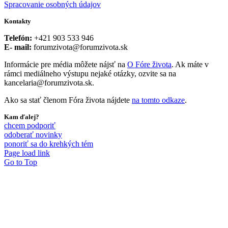
Spracovanie osobných údajov
Kontakty
Telefón:
+421 903 533 946
E- mail:
forumzivota@forumzivota.sk
Informácie pre média môžete nájsť na
O Fóre života
. Ak máte v
rámci mediálneho výstupu nejaké otázky, ozvite sa na
kancelaria@forumzivota.sk.
Ako sa stať členom Fóra života nájdete
na tomto odkaze
.
Kam ďalej?
chcem podporiť
odoberať novinky
ponoriť sa do krehkých tém
Page load link
Go to Top