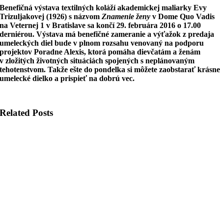
Benefičná výstava textilných koláží akademickej maliarky Evy
Trizuljakovej (1926) s názvom
Znamenie ženy
v Dome Quo Vadis
na Veternej 1 v Bratislave sa končí 29. februára 2016 o 17.00
derniérou. Výstava má benefičné zameranie a výťažok z predaja
umeleckých diel bude v plnom rozsahu venovaný na podporu
projektov Poradne Alexis, ktorá pomáha dievčatám a ženám
v zložitých životných situáciách spojených s neplánovaným
tehotenstvom. Takže ešte do pondelka si môžete zaobstarať krásn
umelecké dielko a prispieť na dobrú vec.
Related Posts