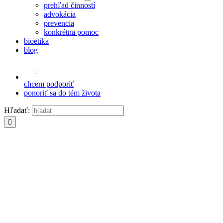
prehľad činností
advokácia
prevencia
konkrétna pomoc
bioetika
blog
chcem podporiť
ponoriť sa do tém života
Hľadať: