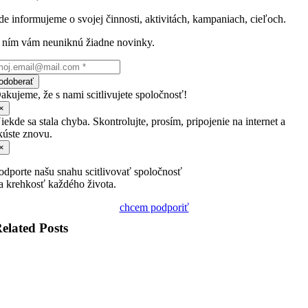
de informujeme o svojej činnosti, aktivitách, kampaniach, cieľoch.
 ním vám neuniknú žiadne novinky.
odoberať
akujeme, že s nami scitlivujete spoločnosť!
×
iekde sa stala chyba. Skontrolujte, prosím, pripojenie na internet a
kúste znovu.
×
odporte našu snahu scitlivovať spoločnosť
a krehkosť každého života.
chcem podporiť
elated Posts