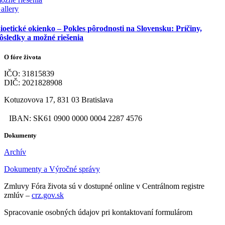
allery
ioetické okienko – Pokles pôrodnosti na Slovensku: Príčiny,
ôsledky a možné riešenia
O fóre života
IČO: 31815839
DIČ: 2021828908
Kotuzovova 17, 831 03 Bratislava
IBAN: SK61 0900 0000 0004 2287 4576
Dokumenty
Archív
Dokumenty a Výročné správy
Zmluvy Fóra života sú v dostupné online v Centrálnom registre
zmlúv –
crz.gov.sk
Spracovanie osobných údajov pri kontaktovaní formulárom