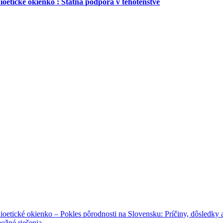
ioetické okienko : Štátna podpora v tehotenstve
ioetické okienko – Pokles pôrodnosti na Slovensku: Príčiny, dôsledky 
ožné riešenia