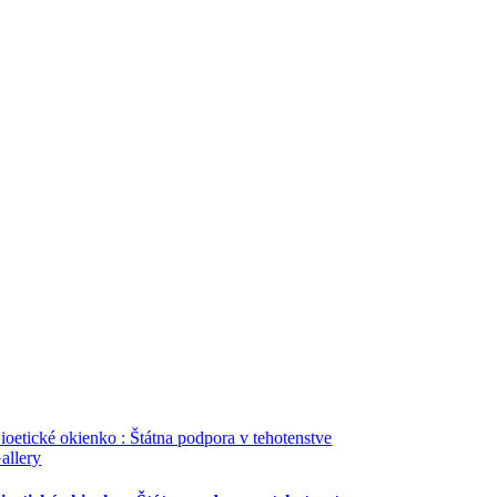
ioetické okienko : Štátna podpora v tehotenstve
allery