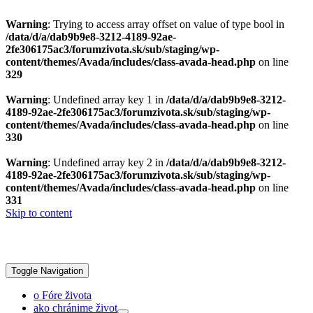
Warning
: Trying to access array offset on value of type bool in
/data/d/a/dab9b9e8-3212-4189-92ae-
2fe306175ac3/forumzivota.sk/sub/staging/wp-
content/themes/Avada/includes/class-avada-head.php
on line
329
Warning
: Undefined array key 1 in
/data/d/a/dab9b9e8-3212-
4189-92ae-2fe306175ac3/forumzivota.sk/sub/staging/wp-
content/themes/Avada/includes/class-avada-head.php
on line
330
Warning
: Undefined array key 2 in
/data/d/a/dab9b9e8-3212-
4189-92ae-2fe306175ac3/forumzivota.sk/sub/staging/wp-
content/themes/Avada/includes/class-avada-head.php
on line
331
Skip to content
Toggle Navigation
o Fóre života
ako chránime život