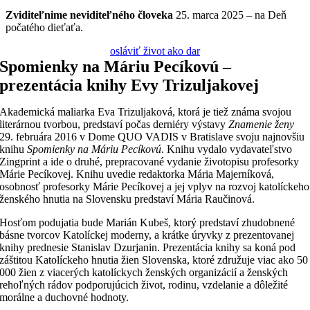
Zviditeľnime
neviditeľného
človeka
25. marca 2025 – na Deň
počatého dieťaťa.
osláviť život ako dar
Spomienky na Máriu Pecíkovú –
prezentácia knihy Evy Trizuljakovej
Akademická maliarka Eva Trizuljaková, ktorá je tiež známa svojou
literárnou tvorbou, predstaví počas derniéry výstavy
Znamenie ženy
29. februára 2016 v Dome QUO VADIS v Bratislave svoju najnovšiu
knihu
Spomienky na Máriu Pecíkovú
. Knihu vydalo vydavateľstvo
Zingprint a ide o druhé, prepracované vydanie životopisu profesorky
Márie Pecíkovej. Knihu uvedie redaktorka Mária Majerníková,
osobnosť profesorky Márie Pecíkovej a jej vplyv na rozvoj katolíckeho
ženského hnutia na Slovensku predstaví Mária Raučinová.
Hosťom podujatia bude Marián Kubeš, ktorý predstaví zhudobnené
básne tvorcov Katolíckej moderny, a krátke úryvky z prezentovanej
knihy prednesie Stanislav Dzurjanin. Prezentácia knihy sa koná pod
záštitou Katolíckeho hnutia žien Slovenska, ktoré združuje viac ako 50
000 žien z viacerých katolíckych ženských organizácií a ženských
rehoľných rádov podporujúcich život, rodinu, vzdelanie a dôležité
morálne a duchovné hodnoty.