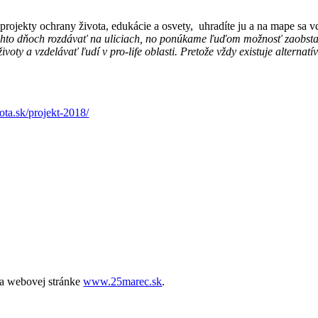
 projekty ochrany života, edukácie a osvety, uhradíte ju a na mape sa 
chto dňoch rozdávať na uliciach, no ponúkame ľuďom možnosť zaobstarať
ty a vzdelávať ľudí v pro-life oblasti. Pretože vždy existuje alternatí
ta.sk/projekt-2018/
na webovej stránke
www.25marec.sk
.