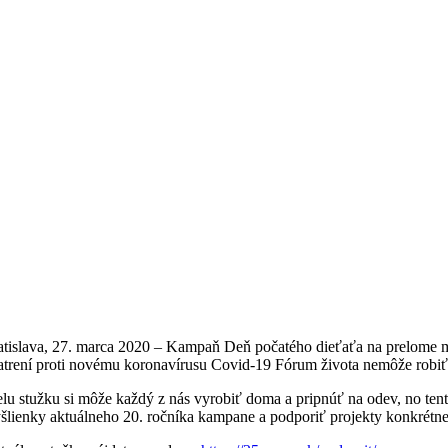
atislava, 27. marca 2020 – Kampaň Deň počatého dieťaťa na prelome m
atrení proti novému koronavírusu Covid-19 Fórum života nemôže robiť os
elu stužku si môže každý z nás vyrobiť doma a pripnúť na odev, no tent
šlienky aktuálneho 20. ročníka kampane a podporiť projekty konkrétnej