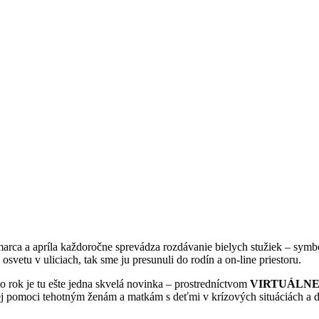
arca a apríla každoročne sprevádza rozdávanie bielych stužiek – symb
vetu v uliciach, tak sme ju presunuli do rodín a on-line priestoru.
o rok je tu ešte jedna skvelá novinka – prostredníctvom
VIRTUÁLNE
 pomoci tehotným ženám a matkám s deťmi v krízových situáciách a ďalš