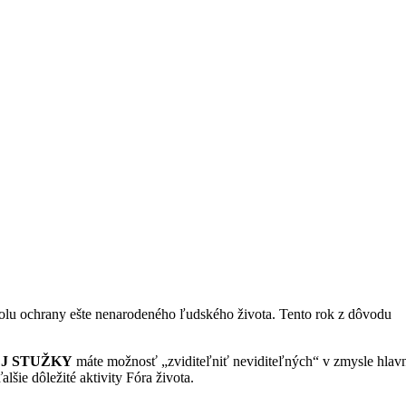
olu ochrany ešte nenarodeného ľudského života. Tento rok z dôvodu
J STUŽKY
máte možnosť „zviditeľniť neviditeľných“ v zmysle hlav
ie dôležité aktivity Fóra života.