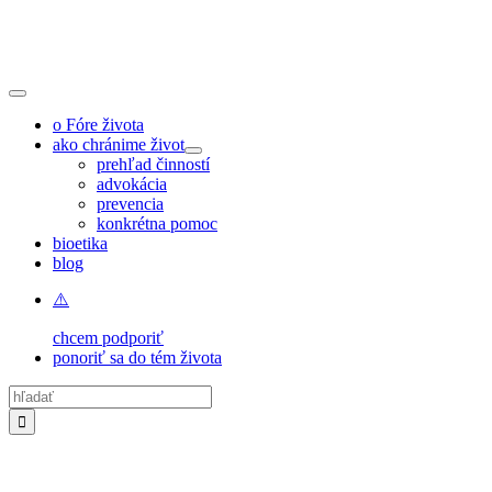
Skip
to
content
Toggle
Navigation
o Fóre života
ako chránime život
prehľad činností
advokácia
prevencia
konkrétna pomoc
bioetika
blog
chcem podporiť
ponoriť sa do tém života
Hľadať: