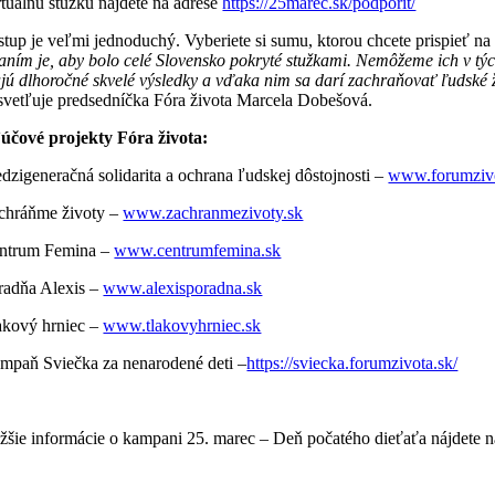
rtuálnu stužku nájdete na adrese
https://25marec.sk/podporit/
stup je veľmi jednoduchý. Vyberiete si sumu, ktorou chcete prispieť na
laním je, aby bolo celé Slovensko pokryté stužkami. Nemôžeme ich v tý
jú dlhoročné skvelé výsledky a vďaka nim sa darí zachraňovať ľudské živo
svetľuje predsedníčka Fóra života Marcela Dobešová.
účové projekty Fóra života:
dzigeneračná solidarita a ochrana ľudskej dôstojnosti –
www.forumzivo
chráňme životy –
www.zachranmezivoty.sk
ntrum Femina –
www.centrumfemina.sk
radňa Alexis –
www.alexisporadna.sk
akový hrniec –
www.tlakovyhrniec.sk
mpaň Sviečka za nenarodené deti –
https://sviecka.forumzivota.sk/
ižšie informácie o kampani 25. marec – Deň počatého dieťaťa nájdete 