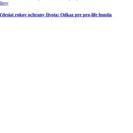
llery
ťdesiat rokov ochrany života: Odkaz pre pro-life hnutia