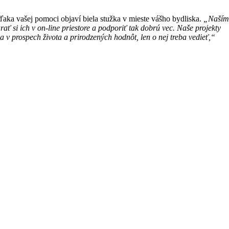
vďaka vašej pomoci objaví biela stužka v mieste vášho bydliska.
„Naší
 si ich v on-line priestore a podporiť tak dobrú vec. Naše projekty
va v prospech života a prirodzených hodnôt, len o nej treba vedieť,“