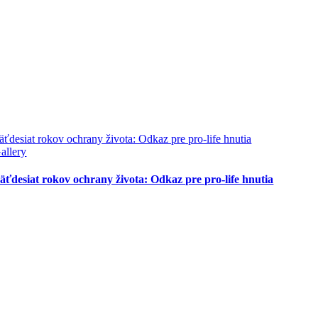
äťdesiat rokov ochrany života: Odkaz pre pro-life hnutia
allery
äťdesiat rokov ochrany života: Odkaz pre pro-life hnutia