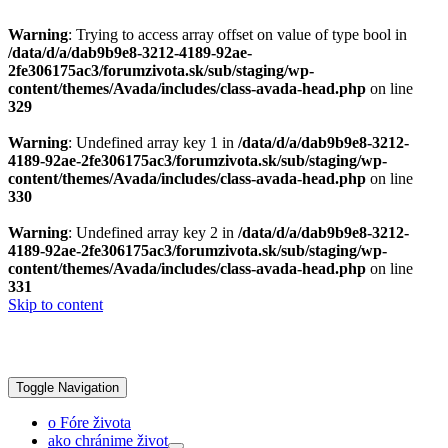
Warning
: Trying to access array offset on value of type bool in
/data/d/a/dab9b9e8-3212-4189-92ae-
2fe306175ac3/forumzivota.sk/sub/staging/wp-
content/themes/Avada/includes/class-avada-head.php
on line
329
Warning
: Undefined array key 1 in
/data/d/a/dab9b9e8-3212-
4189-92ae-2fe306175ac3/forumzivota.sk/sub/staging/wp-
content/themes/Avada/includes/class-avada-head.php
on line
330
Warning
: Undefined array key 2 in
/data/d/a/dab9b9e8-3212-
4189-92ae-2fe306175ac3/forumzivota.sk/sub/staging/wp-
content/themes/Avada/includes/class-avada-head.php
on line
331
Skip to content
Toggle Navigation
o Fóre života
ako chránime život