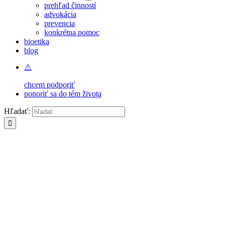
prehľad činností
advokácia
prevencia
konkrétna pomoc
bioetika
blog
chcem podporiť
ponoriť sa do tém života
Hľadať: