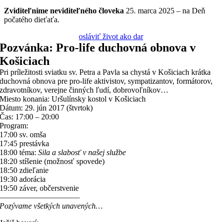
Zviditeľnime
neviditeľného
človeka
25. marca 2025 – na Deň
počatého dieťaťa.
osláviť život ako dar
Pozvánka: Pro-life duchovná obnova v
Košiciach
Pri príležitosti sviatku sv. Petra a Pavla sa chystá v Košiciach krátka
duchovná obnova pre pro-life aktivistov, sympatizantov, formátorov,
zdravotníkov, verejne činných ľudí, dobrovoľníkov…
Miesto konania: Uršulínsky kostol v Košiciach
Dátum: 29. jún 2017 (štvrtok)
Čas: 17:00 – 20:00
Program:
17:00 sv. omša
17:45 prestávka
18:00 téma:
Sila a slabosť v našej službe
18:20 stíšenie
(možnosť spovede)
18:50 zdieľanie
19:30 adorácia
19:50 záver, občerstvenie
——————————
—–
Pozývame všetkých unavených…