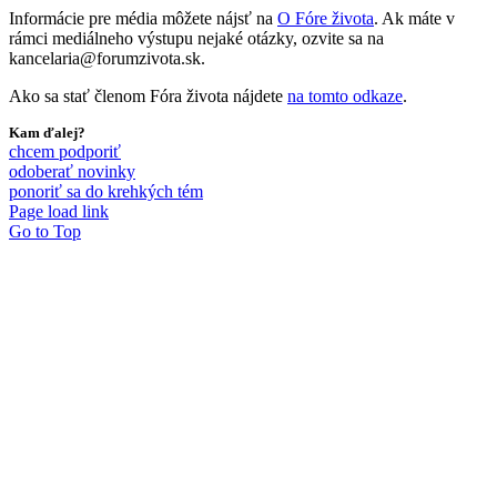
Informácie pre média môžete nájsť na
O Fóre života
. Ak máte v
rámci mediálneho výstupu nejaké otázky, ozvite sa na
kancelaria@forumzivota.sk.
Ako sa stať členom Fóra života nájdete
na tomto odkaze
.
Kam ďalej?
chcem podporiť
odoberať novinky
ponoriť sa do krehkých tém
Page load link
Go to Top