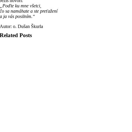
Ježiš hovorí:
„Poďte ku mne všetci,
čo sa namáhate a ste preťažení
a ja vás posilním.“
Autor: o. Dušan Škurla
Related Posts