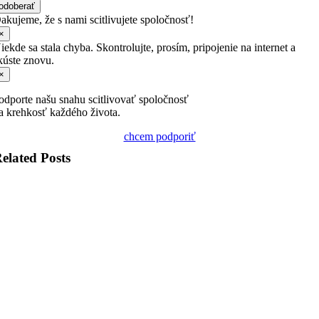
odoberať
akujeme, že s nami scitlivujete spoločnosť!
×
iekde sa stala chyba. Skontrolujte, prosím, pripojenie na internet a
kúste znovu.
×
odporte našu snahu scitlivovať spoločnosť
a krehkosť každého života.
chcem podporiť
elated Posts