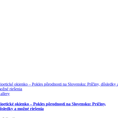
ioetické okienko – Pokles pôrodnosti na Slovensku: Príčiny, dôsledky 
ožné riešenia
allery
ioetické okienko – Pokles pôrodnosti na Slovensku: Príčiny,
ôsledky a možné riešenia