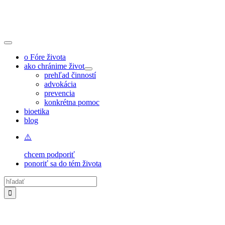
Skip
to
content
Toggle
Navigation
o Fóre života
ako chránime život
prehľad činností
advokácia
prevencia
konkrétna pomoc
bioetika
blog
chcem podporiť
ponoriť sa do tém života
Hľadať: