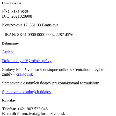
O fóre života
IČO: 31815839
DIČ: 2021828908
Kotuzovova 17, 831 03 Bratislava
IBAN: SK61 0900 0000 0004 2287 4576
Dokumenty
Archív
Dokumenty a Výročné správy
Zmluvy Fóra života sú v dostupné online v Centrálnom registre
zmlúv –
crz.gov.sk
Spracovanie osobných údajov pri kontaktovaní formulárom
Spracovanie osobných údajov
Kontakty
Telefón:
+421 903 533 946
E- mail:
forumzivota@forumzivota.sk