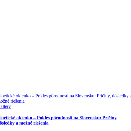
ioetické okienko – Pokles pôrodnosti na Slovensku: Príčiny, dôsledky 
ožné riešenia
allery
ioetické okienko – Pokles pôrodnosti na Slovensku: Príčiny,
ôsledky a možné riešenia