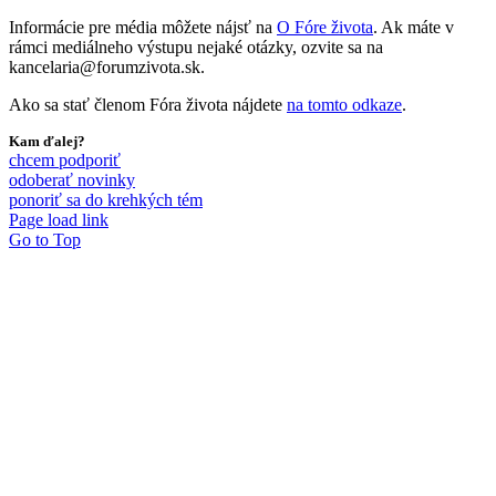
Informácie pre média môžete nájsť na
O Fóre života
. Ak máte v
rámci mediálneho výstupu nejaké otázky, ozvite sa na
kancelaria@forumzivota.sk.
Ako sa stať členom Fóra života nájdete
na tomto odkaze
.
Kam ďalej?
chcem podporiť
odoberať novinky
ponoriť sa do krehkých tém
Page load link
Go to Top