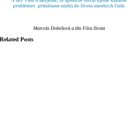
A tiež Vám ďakujeme, že spoločne odvaľujeme kamene
problémov prinášame nádej do života mnohých ľudí.
Marcela Dobešová a tím Fóra života
Related Posts