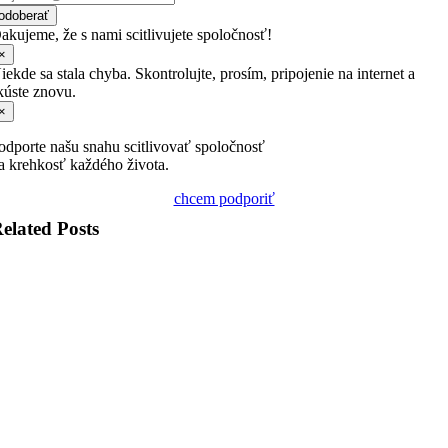
odoberať
akujeme, že s nami scitlivujete spoločnosť!
×
iekde sa stala chyba. Skontrolujte, prosím, pripojenie na internet a
kúste znovu.
×
odporte našu snahu scitlivovať spoločnosť
a krehkosť každého života.
chcem podporiť
elated Posts