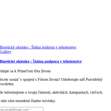
Bioetické okienko : Štátna podpora v tehotenstve
Gallery
Bioetické okienko : Štátna podpora v tehotenstve
ridajte sa k Priateľom fóra života
hcete zostať v spojení s Fórom života? Odoberajte náš Pravidelný
ewsletter,
de informujeme o svojej činnosti, aktivitách, kampaniach, cieľoch.
 ním vám neuniknú žiadne novinky.