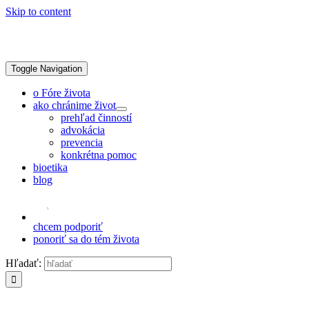
Skip to content
Toggle Navigation
o Fóre života
ako chránime život
prehľad činností
advokácia
prevencia
konkrétna pomoc
bioetika
blog
chcem podporiť
ponoriť sa do tém života
Hľadať: