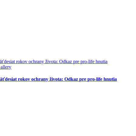
äťdesiat rokov ochrany života: Odkaz pre pro-life hnutia
allery
äťdesiat rokov ochrany života: Odkaz pre pro-life hnutia