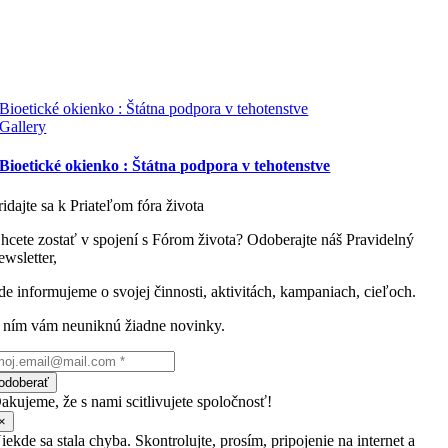
Bioetické okienko : Štátna podpora v tehotenstve
Gallery
Bioetické okienko : Štátna podpora v tehotenstve
ridajte sa k Priateľom fóra života
hcete zostať v spojení s Fórom života? Odoberajte náš Pravidelný
ewsletter,
de informujeme o svojej činnosti, aktivitách, kampaniach, cieľoch.
 ním vám neuniknú žiadne novinky.
odoberať
akujeme, že s nami scitlivujete spoločnosť!
×
iekde sa stala chyba. Skontrolujte, prosím, pripojenie na internet a