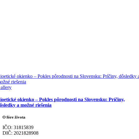
ioetické okienko – Pokles pôrodnosti na Slovensku: Príčiny, dôsledky 
ožné riešenia
allery
ioetické okienko – Pokles pôrodnosti na Slovensku: Príčiny,
ôsledky a možné riešenia
O fóre života
IČO: 31815839
DIČ: 2021828908