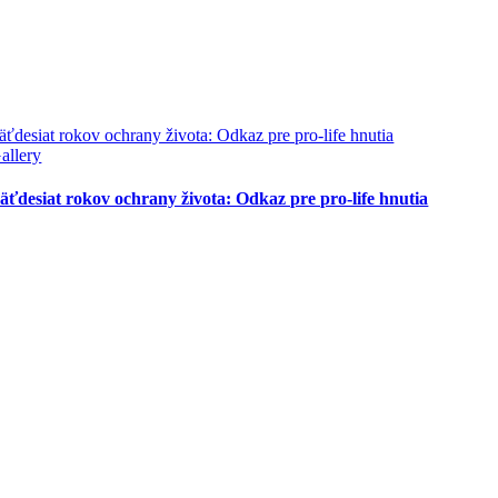
äťdesiat rokov ochrany života: Odkaz pre pro-life hnutia
allery
äťdesiat rokov ochrany života: Odkaz pre pro-life hnutia