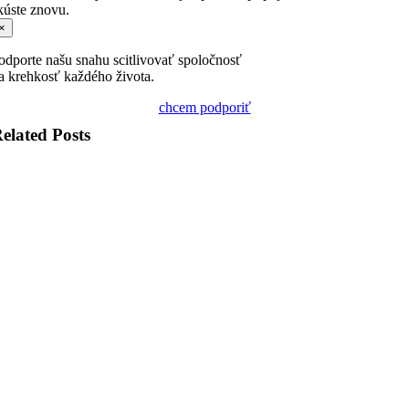
kúste znovu.
×
odporte našu snahu scitlivovať spoločnosť
a krehkosť každého života.
chcem podporiť
elated Posts