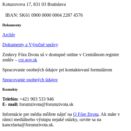
Kotuzovova 17, 831 03 Bratislava
IBAN: SK61 0900 0000 0004 2287 4576
Dokumenty
Archív
Dokumenty a Výročné správy
Zmluvy Fóra života sú v dostupné online v Centrálnom registre
zmlúv –
crz.gov.sk
Spracovanie osobných údajov pri kontaktovaní formulárom
Spracovanie osobných údajov
Kontakty
Telefón:
+421 903 533 946
E- mail:
forumzivota@forumzivota.sk
Informácie pre média môžete nájsť na
O Fóre života
. Ak máte v
rámci mediálneho výstupu nejaké otázky, ozvite sa na
kancelaria@forumzivota.sk.