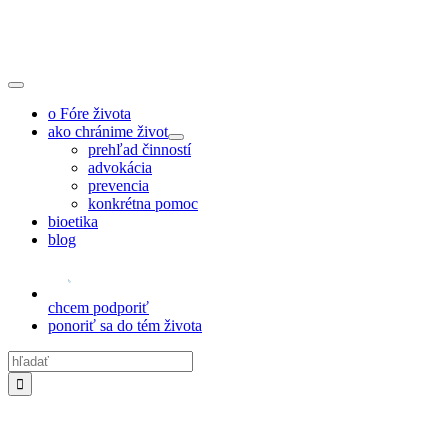
Skip
to
content
Toggle
Navigation
o Fóre života
ako chránime život
prehľad činností
advokácia
prevencia
konkrétna pomoc
bioetika
blog
chcem podporiť
ponoriť sa do tém života
Hľadať: