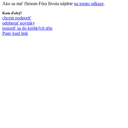
Ako sa stať členom Fóra života nájdete
na tomto odkaze
.
Kam ďalej?
chcem podporiť
odoberať novinky
ponoriť sa do krehkých tém
Page load link
Go
to
Top