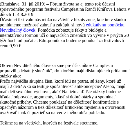
(Bratislava, 31. júl 2019) – Fórum života sa aj tento rok účastní
sprievodného programu festivalu Campfest na Ranči Kráľova Lehota 
dňoch 1.-4.8.2019.
Účastníci festivalu nás môžu navštíviť v biznis zóne, kde im v stánku
ponúkneme možnosť zahrať a zakúpiť si novú
edukatívnu pomôcku
Neviditeľný človek
. Pomôcka zobrazuje fakty z biológie a
interaktívnou formou učí o najväčších zmenách vo vývine v prvých 20
týždňoch od počatia. Edu-pomôcku budeme ponúkať za festivalovú
cenu 9,90 €.
Okrem Neviditeľného človeka sme pre účastníkov Campfestu
pripravili „debatný slnečník“, do ktorého majú diskutujúcich pritiahnuť
otázky ako:
Prečo najväčšia skupina žien, ktoré idú na potrat, sú ženy, ktoré už
majú 2 deti? Ako sa testuje spoľahlivosť antikoncepcie? Alebo, majú
mať deti sexuálnu výchovu, akú? Na tieto a ďalšie otázky budeme
hľadať odpovede, argumenty, klásť si dobré otázky a spomínať
skutočné príbehy. Chceme poukázať na dôležitosť konfrontácie s
opačným názorom a tiež dôležitosť kritického myslenia a otvorenosti
uvažovať inak či pozrieť sa na vec z iného uhľa pohľadu.
Tešíme sa na všetkých, ktorých na festivale stretneme.