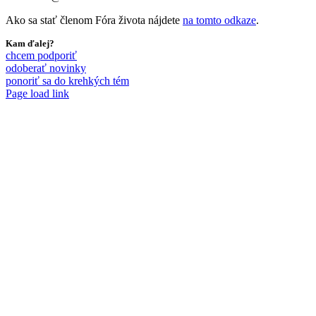
Ako sa stať členom Fóra života nájdete
na tomto odkaze
.
Kam ďalej?
chcem podporiť
odoberať novinky
ponoriť sa do krehkých tém
Page load link
Go
to
Top