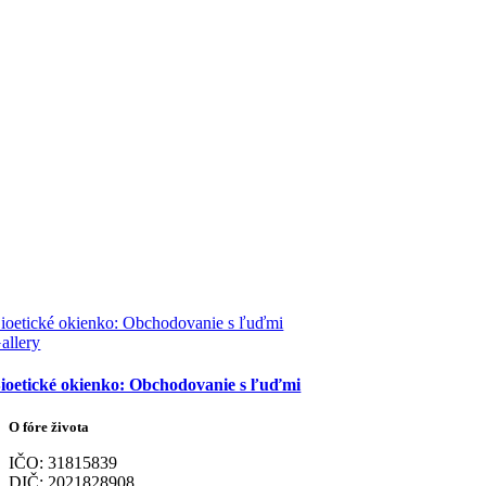
ioetické okienko: Obchodovanie s ľuďmi
allery
ioetické okienko: Obchodovanie s ľuďmi
O fóre života
IČO: 31815839
DIČ: 2021828908