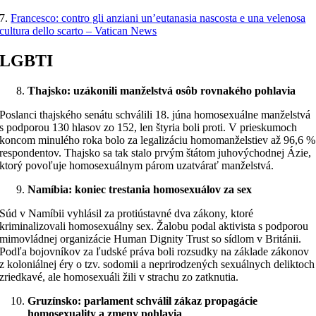
7.
Francesco: contro gli anziani un’eutanasia nascosta e una velenosa
cultura dello scarto – Vatican News
LGBTI
Thajsko: uzákonili manželstvá osôb rovnakého pohlavia
Poslanci thajského senátu schválili 18. júna homosexuálne manželstvá
s podporou 130 hlasov zo 152, len štyria boli proti. V prieskumoch
koncom minulého roka bolo za legalizáciu homomanželstiev až 96,6 %
respondentov. Thajsko sa tak stalo prvým štátom juhovýchodnej Ázie,
ktorý povoľuje homosexuálnym párom uzatvárať manželstvá.
Namíbia: koniec trestania homosexuálov za sex
Súd v Namíbii vyhlásil za protiústavné dva zákony, ktoré
kriminalizovali homosexuálny sex. Žalobu podal aktivista s podporou
mimovládnej organizácie Human Dignity Trust so sídlom v Británii.
Podľa bojovníkov za ľudské práva boli rozsudky na základe zákonov
z koloniálnej éry o tzv. sodomii a neprirodzených sexuálnych deliktoch
zriedkavé, ale homosexuáli žili v strachu zo zatknutia.
Gruzínsko:
parlament schválil zákaz propagácie
homosexuality a zmeny pohlavia