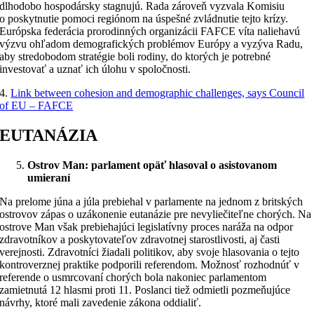
dlhodobo hospodársky stagnujú. Rada zároveň vyzvala Komisiu
o poskytnutie pomoci regiónom na úspešné zvládnutie tejto krízy.
Európska federácia prorodinných organizácii FAFCE víta naliehavú
výzvu ohľadom demografických problémov Európy a vyzýva Radu,
aby stredobodom stratégie boli rodiny, do ktorých je potrebné
investovať a uznať ich úlohu v spoločnosti.
4.
Link between cohesion and demographic challenges, says Council
of EU – FAFCE
EUTANÁZIA
Ostrov Man: parlament opäť hlasoval o asistovanom
umieraní
Na prelome júna a júla prebiehal v parlamente na jednom z britských
ostrovov zápas o uzákonenie eutanázie pre nevyliečiteľne chorých. Na
ostrove Man však prebiehajúci legislatívny proces naráža na odpor
zdravotníkov a poskytovateľov zdravotnej starostlivosti, aj časti
verejnosti. Zdravotníci žiadali politikov, aby svoje hlasovania o tejto
kontroverznej praktike podporili referendom. Možnosť rozhodnúť v
referende o usmrcovaní chorých bola nakoniec parlamentom
zamietnutá 12 hlasmi proti 11. Poslanci tiež odmietli pozmeňujúce
návrhy, ktoré mali zavedenie zákona oddialiť.