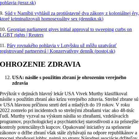
pohlavia (teraz.sk)
9.
Súd v Namíbii vyhlásil za protiústavné dva zákony z koloniálnej éry
ktoré kriminalizovali homosexuálny sex (dennikn.sk)
10.
Georgian parliament gives initial approval to sweeping curbs on
LGBT rights | Reuters
11.
Páry rovnakého pohlavia v Lotyšsku už môžu uzatvárať
registrované partnerstvá | Konzervatívny denník (postoj.sk)
OHROZENIE ZDRAVIA
USA: násilie s použitím zbraní je ohrozením verejného
zdravia
Prvýkrát v dejinách hlavný lekár USA Vivek Murthy klasifikoval
násilie s použitím zbraní ako krízu verejného zdravia. Strelné zbrane sú
v USA hlavnou príčinou smrti detí a mladých do 19 rokov. V roku
2022 zomrelo pri incidentoch so strelnými zbraňami viac ako 48-tisíc
ľudí. Murthy vyzval na výskum násilia so zbraňami, vzdelávacích
programov, psychologickej a psychiatrickej starostlivosti a za prísnejšie
kontroly potenciálnych kupcov. Opakované iniciatívy za sprísnenie
zákonov o držbe zbraní však stále zlyhávajú na odpore republikánov a
mocnej zbraňovej lobby, najmä zo strany Národnej asociácie držiteľov