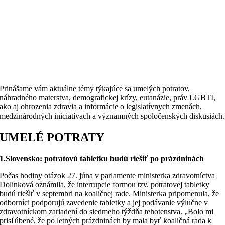
Prinášame vám aktuálne témy týkajúce sa umelých potratov,
náhradného materstva, demografickej krízy, eutanázie, práv LGBTI,
ako aj ohrozenia zdravia a informácie o legislatívnych zmenách,
medzinárodných iniciatívach a významných spoločenských diskusiách.
UMELÉ POTRATY
1.Slovensko: potratovú tabletku budú riešiť po prázdninách
Počas hodiny otázok 27. júna v parlamente ministerka zdravotníctva
Dolinková oznámila, že interrupcie formou tzv. potratovej tabletky
budú riešiť v septembri na koaličnej rade. Ministerka pripomenula, že
odborníci podporujú zavedenie tabletky a jej podávanie výlučne v
zdravotníckom zariadení do siedmeho týždňa tehotenstva. „Bolo mi
prisľúbené, že po letných prázdninách by mala byť koaličná rada k