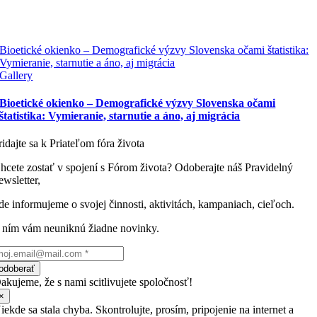
Bioetické okienko – Demografické výzvy Slovenska očami štatistika:
Vymieranie, starnutie a áno, aj migrácia
Gallery
Bioetické okienko – Demografické výzvy Slovenska očami
štatistika: Vymieranie, starnutie a áno, aj migrácia
ridajte sa k Priateľom fóra života
hcete zostať v spojení s Fórom života? Odoberajte náš Pravidelný
ewsletter,
de informujeme o svojej činnosti, aktivitách, kampaniach, cieľoch.
 ním vám neuniknú žiadne novinky.
odoberať
akujeme, že s nami scitlivujete spoločnosť!
×
iekde sa stala chyba. Skontrolujte, prosím, pripojenie na internet a