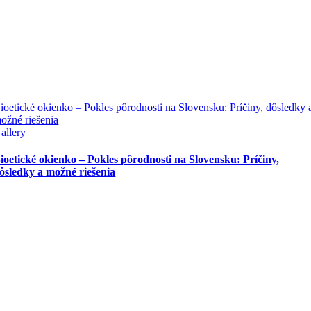
ioetické okienko – Pokles pôrodnosti na Slovensku: Príčiny, dôsledky 
ožné riešenia
allery
ioetické okienko – Pokles pôrodnosti na Slovensku: Príčiny,
ôsledky a možné riešenia