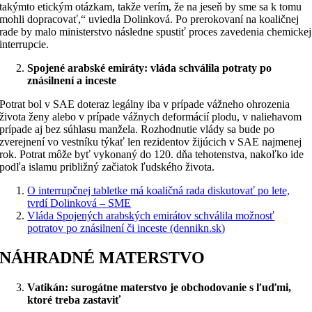
takýmto etickým otázkam, takže verím, že na jeseň by sme sa k tomu
mohli dopracovať,“ uviedla Dolinková. Po prerokovaní na koaličnej
rade by malo ministerstvo následne spustiť proces zavedenia chemickej
interrupcie.
Spojené arabské emiráty: vláda schválila potraty po
znásilnení a inceste
Potrat bol v SAE doteraz legálny iba v prípade vážneho ohrozenia
života ženy alebo v prípade vážnych deformácií plodu, v naliehavom
prípade aj bez súhlasu manžela. Rozhodnutie vlády sa bude po
zverejnení vo vestníku týkať len rezidentov žijúcich v SAE najmenej
rok. Potrat môže byť vykonaný do 120. dňa tehotenstva, nakoľko ide
podľa islamu približný začiatok ľudského života.
O interrupčnej tabletke má koaličná rada diskutovať po lete,
tvrdí Dolinková – SME
Vláda Spojených arabských emirátov schválila možnosť
potratov po znásilnení či inceste (dennikn.sk)
NÁHRADNÉ MATERSTVO
Vatikán: surogátne materstvo je obchodovanie s ľuďmi,
ktoré treba zastaviť