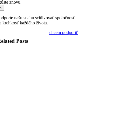
kúste znovu.
×
odporte našu snahu scitlivovať spoločnosť
a krehkosť každého života.
chcem podporiť
elated Posts