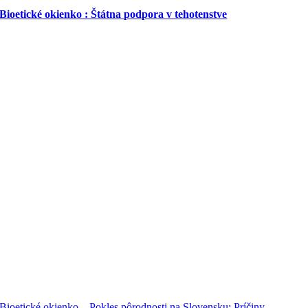
Bioetické okienko : Štátna podpora v tehotenstve
Bioetické okienko – Pokles pôrodnosti na Slovensku: Príčiny,