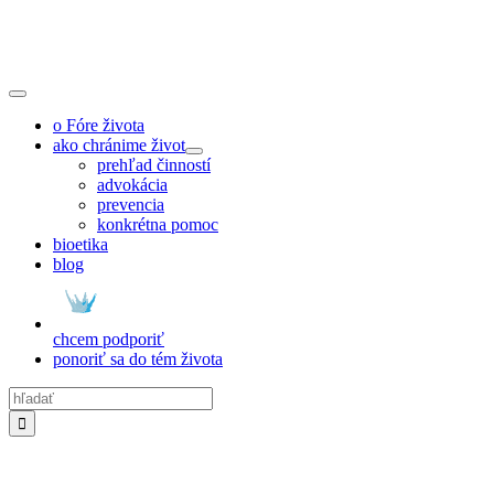
Skip
to
content
Toggle
Navigation
o Fóre života
ako chránime život
prehľad činností
advokácia
prevencia
konkrétna pomoc
bioetika
blog
chcem podporiť
ponoriť sa do tém života
Hľadať: