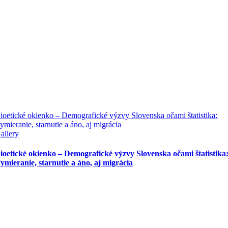
ioetické okienko – Demografické výzvy Slovenska očami štatistika:
ymieranie, starnutie a áno, aj migrácia
allery
ioetické okienko – Demografické výzvy Slovenska očami štatistika
ymieranie, starnutie a áno, aj migrácia