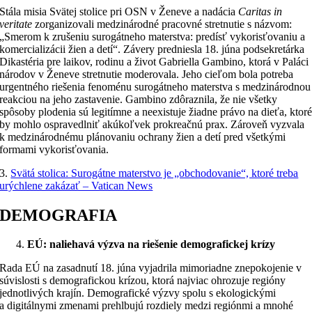
Stála misia Svätej stolice pri OSN v Ženeve a nadácia
Caritas in
veritate
zorganizovali medzinárodné pracovné stretnutie s názvom:
„Smerom k zrušeniu surogátneho materstva: predísť vykorisťovaniu a
komercializácii žien a detí“. Závery predniesla 18. júna podsekretárka
Dikastéria pre laikov, rodinu a život Gabriella Gambino, ktorá v Paláci
národov v Ženeve stretnutie moderovala. Jeho cieľom bola potreba
urgentného riešenia fenoménu surogátneho materstva s medzinárodnou
reakciou na jeho zastavenie. Gambino zdôraznila, že nie všetky
spôsoby plodenia sú legitímne a neexistuje žiadne právo na dieťa, ktor
by mohlo ospravedlniť akúkoľvek prokreačnú prax. Zároveň vyzvala
k medzinárodnému plánovaniu ochrany žien a detí pred všetkými
formami vykorisťovania.
3.
Svätá stolica: Surogátne materstvo je „obchodovanie“, ktoré treba
urýchlene zakázať – Vatican News
DEMOGRAFIA
EÚ: naliehavá výzva na riešenie demografickej krízy
Rada EÚ na zasadnutí 18. júna vyjadrila mimoriadne znepokojenie v
súvislosti s demografickou krízou, ktorá najviac ohrozuje regióny
jednotlivých krajín. Demografické výzvy spolu s ekologickými
a digitálnymi zmenami prehlbujú rozdiely medzi regiónmi a mnohé