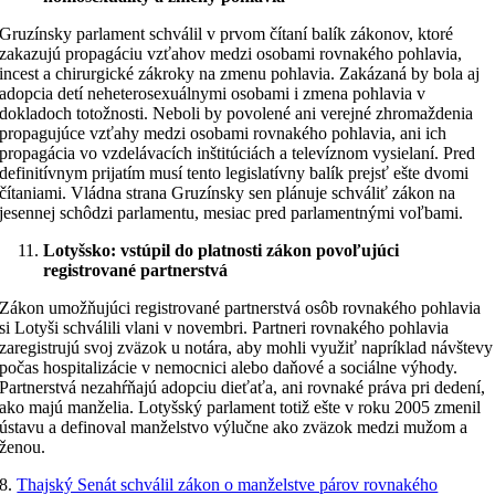
Gruzínsky parlament schválil v prvom čítaní balík zákonov, ktoré
zakazujú propagáciu vzťahov medzi osobami rovnakého pohlavia,
incest a chirurgické zákroky na zmenu pohlavia. Zakázaná by bola aj
adopcia detí neheterosexuálnymi osobami i zmena pohlavia v
dokladoch totožnosti. Neboli by povolené ani verejné zhromaždenia
propagujúce vzťahy medzi osobami rovnakého pohlavia, ani ich
propagácia vo vzdelávacích inštitúciách a televíznom vysielaní. Pred
definitívnym prijatím musí tento legislatívny balík prejsť ešte dvomi
čítaniami. Vládna strana Gruzínsky sen plánuje schváliť zákon na
jesennej schôdzi parlamentu, mesiac pred parlamentnými voľbami.
Lotyšsko: vstúpil do platnosti zákon povoľujúci
registrované partnerstvá
Zákon umožňujúci registrované partnerstvá osôb rovnakého pohlavia
si Lotyši schválili vlani v novembri. Partneri rovnakého pohlavia
zaregistrujú svoj zväzok u notára, aby mohli využiť napríklad návštevy
počas hospitalizácie v nemocnici alebo daňové a sociálne výhody.
Partnerstvá nezahŕňajú adopciu dieťaťa, ani rovnaké práva pri dedení,
ako majú manželia. Lotyšský parlament totiž ešte v roku 2005 zmenil
ústavu a definoval manželstvo výlučne ako zväzok medzi mužom a
ženou.
8.
Thajský Senát schválil zákon o manželstve párov rovnakého