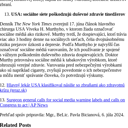
zbraní.
USA: sociálne siete poškodzujú duševné zdravie tínedžerov
Denník
The New York Times
zverejnil 17. júna článok hlavného
chirurga USA Viveka H. Murthyho, v ktorom žiada označovať
sociálne médiá ako rizikové. Murthy tvrdí, že dospievajúci, ktorí trávia
viac ako 3 hodiny denne na sociálnych sieťach, čelia dvojnásobnému
riziku prejavov úzkosti a depresie. Podľa Murthyho je najvyšší čas
označovať sociálne médiá varovaním, že ich používanie je spojené
s vážnym poškodením duševného zdravia dospievajúcich. Doktor
Murthy prirovnáva sociálne médiá k tabakovým výrobkom, ktoré
ohrozujú verejné zdravie. Varovania pred nebezpečnými výrobkami
ako sú napríklad cigarety, zvyšujú povedomie o ich nebezpečenstve
a môžu meniť správanie človeka, čo potvrdzujú výskumy.
12.
Hlavný lekár USA klasifikoval násilie so zbraňami ako zdravotnú
krízu (teraz.sk)
13.
Surgeon general calls for social media warning labels and calls on
Congress to act | AP News
Prehľad správ pripravila: Mgr., BeLic. Pavla Bicianová, 6. júla 2024.
Related Posts