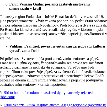
Friuli Venezia Giulia: poslanci zastavili asistovanú
samovraždu v kraji
Taliansky región Furlansko – Julské Benátsko definitívne zastavil 19.
júna projekt eutanázie. Návrh zákona podporilo v petícii 8000 občanov
a v poslednom hlasovaní 16 poslancov. Proti bolo 23 a dvaja sa zdržali
Po Benátsku ide už o druhý severotaliansky región, v ktorom krajskí
poslanci hlasovali o asistovanej samovražde, napriek jej nezákonnosti 
krajine.
Vatikán: František považuje eutanáziu za jedovatú kultúru
vyraďovania ľudí
Pri príležitosti Svetového dňa proti zneužívaniu seniorov sa pápež
František 15. júna vyjadril, že vyraďovaním seniorov a ich sociálnou
izoláciou páchame na nich skrytú eutanáziu. Vyraďovanie ľudí
v pokročilom veku považuje pápež za zvrátenosť, ktorá vedie dokonca
k neposkytovaniu zdravotnej starostlivosti a potrebných liekov. Podľa
pápeža sa dnešná kultúra smrti a vyhadzovania prejavuje postupným
odstraňovaním seniorov, ktorí sú nepotrební.
5.
Bid to hold referendum on assisted dying narrowly rejected
(bbc.com)
6.
Friuli Venezia Giulia, respinta ancora la legge regionale (avvenire.it)