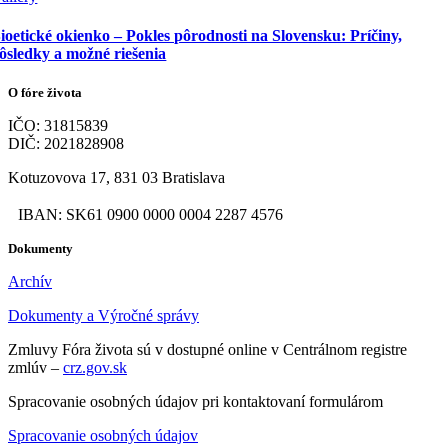
ioetické okienko – Pokles pôrodnosti na Slovensku: Príčiny,
ôsledky a možné riešenia
O fóre života
IČO: 31815839
DIČ: 2021828908
Kotuzovova 17, 831 03 Bratislava
IBAN: SK61 0900 0000 0004 2287 4576
Dokumenty
Archív
Dokumenty a Výročné správy
Zmluvy Fóra života sú v dostupné online v Centrálnom registre
zmlúv –
crz.gov.sk
Spracovanie osobných údajov pri kontaktovaní formulárom
Spracovanie osobných údajov