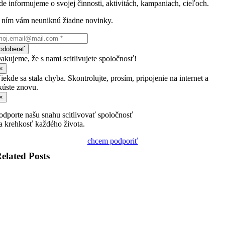
de informujeme o svojej činnosti, aktivitách, kampaniach, cieľoch.
 ním vám neuniknú žiadne novinky.
odoberať
akujeme, že s nami scitlivujete spoločnosť!
×
iekde sa stala chyba. Skontrolujte, prosím, pripojenie na internet a
kúste znovu.
×
odporte našu snahu scitlivovať spoločnosť
a krehkosť každého života.
chcem podporiť
elated Posts