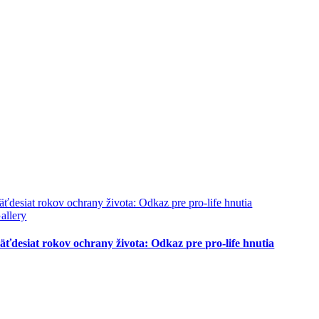
äťdesiat rokov ochrany života: Odkaz pre pro-life hnutia
allery
äťdesiat rokov ochrany života: Odkaz pre pro-life hnutia