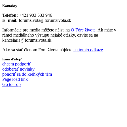
Kontakty
Telefón:
+421 903 533 946
E- mail:
forumzivota@forumzivota.sk
Informácie pre média môžete nájsť na
O Fóre života
. Ak máte v
rámci mediálneho výstupu nejaké otázky, ozvite sa na
kancelaria@forumzivota.sk.
Ako sa stať členom Fóra života nájdete
na tomto odkaze
.
Kam ďalej?
chcem podporiť
odoberať novinky
ponoriť sa do krehkých tém
Page load link
Go to Top