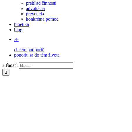
prehľad činností
advokácia
prevencia
konkrétna pomoc
bioetika
blog
chcem podporiť
ponoriť sa do tém života
Hľadať: