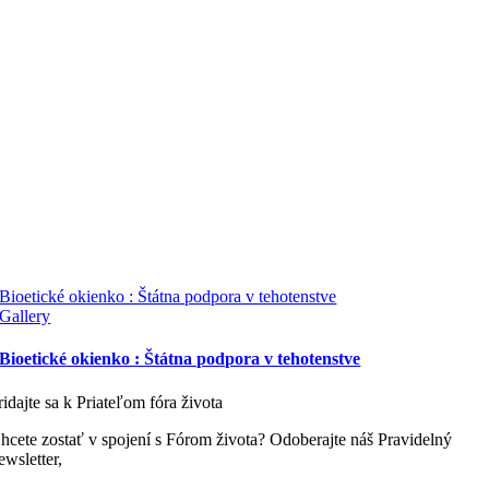
Bioetické okienko : Štátna podpora v tehotenstve
Gallery
Bioetické okienko : Štátna podpora v tehotenstve
ridajte sa k Priateľom fóra života
hcete zostať v spojení s Fórom života? Odoberajte náš Pravidelný
ewsletter,