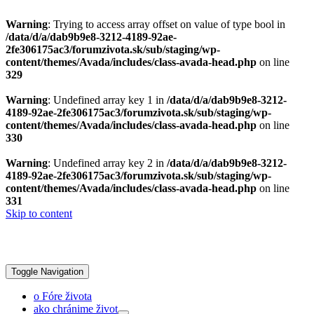
Warning
: Trying to access array offset on value of type bool in
/data/d/a/dab9b9e8-3212-4189-92ae-
2fe306175ac3/forumzivota.sk/sub/staging/wp-
content/themes/Avada/includes/class-avada-head.php
on line
329
Warning
: Undefined array key 1 in
/data/d/a/dab9b9e8-3212-
4189-92ae-2fe306175ac3/forumzivota.sk/sub/staging/wp-
content/themes/Avada/includes/class-avada-head.php
on line
330
Warning
: Undefined array key 2 in
/data/d/a/dab9b9e8-3212-
4189-92ae-2fe306175ac3/forumzivota.sk/sub/staging/wp-
content/themes/Avada/includes/class-avada-head.php
on line
331
Skip to content
Toggle Navigation
o Fóre života
ako chránime život