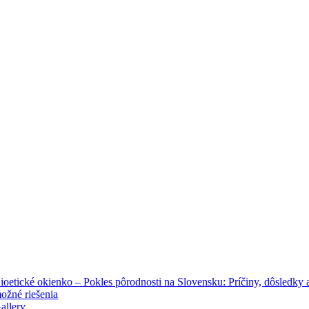
ioetické okienko – Pokles pôrodnosti na Slovensku: Príčiny, dôsledky 
ožné riešenia
allery