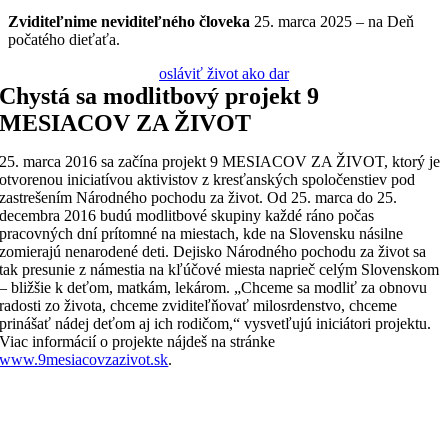
Zviditeľnime
neviditeľného
človeka
25. marca 2025 – na Deň
počatého dieťaťa.
osláviť život ako dar
Chystá sa modlitbový projekt 9
MESIACOV ZA ŽIVOT
25. marca 2016 sa začína projekt 9 MESIACOV ZA ŽIVOT, ktorý je
otvorenou iniciatívou aktivistov z kresťanských spoločenstiev pod
zastrešením Národného pochodu za život. Od 25. marca do 25.
decembra 2016 budú modlitbové skupiny každé ráno počas
pracovných dní prítomné na miestach, kde na Slovensku násilne
zomierajú nenarodené deti. Dejisko Národného pochodu za život sa
tak presunie z námestia na kľúčové miesta naprieč celým Slovenskom
– bližšie k deťom, matkám, lekárom. „Chceme sa modliť za obnovu
radosti zo života, chceme zviditeľňovať milosrdenstvo, chceme
prinášať nádej deťom aj ich rodičom,“ vysvetľujú iniciátori projektu.
Viac informácií o projekte nájdeš na stránke
www.9mesiacovzazivot.sk
.