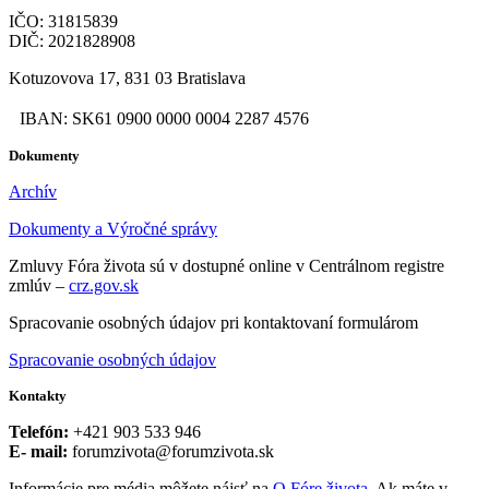
IČO: 31815839
DIČ: 2021828908
Kotuzovova 17, 831 03 Bratislava
IBAN: SK61 0900 0000 0004 2287 4576
Dokumenty
Archív
Dokumenty a Výročné správy
Zmluvy Fóra života sú v dostupné online v Centrálnom registre
zmlúv –
crz.gov.sk
Spracovanie osobných údajov pri kontaktovaní formulárom
Spracovanie osobných údajov
Kontakty
Telefón:
+421 903 533 946
E- mail:
forumzivota@forumzivota.sk
Informácie pre média môžete nájsť na
O Fóre života
. Ak máte v