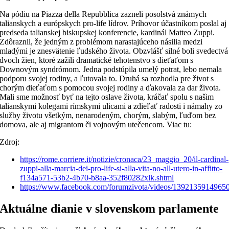
Na pódiu na Piazza della Repubblica zazneli posolstvá známych
talianskych a európskych pro-life lídrov. Príhovor účastníkom poslal aj
predseda talianskej biskupskej konferencie, kardinál Matteo Zuppi.
Zdôraznil, že jedným z problémom narastajúceho násilia medzi
mladými je znesvätenie ľudského života. Obzvlášť silné boli svedectvá
dvoch žien, ktoré zažili dramatické tehotenstvo s dieťaťom s
Downovým syndrómom. Jedna podstúpila umelý potrat, lebo nemala
podporu svojej rodiny, a ľutovala to. Druhá sa rozhodla pre život s
chorým dieťaťom s pomocou svojej rodiny a ďakovala za dar života.
Mali sme možnosť byť na tejto oslave života, kráčať spolu s našim
talianskymi kolegami rímskymi ulicami a zdieľať radosti i námahy zo
služby životu všetkým, nenarodeným, chorým, slabým, ľuďom bez
domova, ale aj migrantom či vojnovým utečencom. Viac tu:
Zdroj:
https://rome.corriere.it/notizie/cronaca/23_maggio_20/il-cardinal-
zuppi-alla-marcia-dei-pro-life-si-alla-vita-no-all-utero-in-affitto-
f134a571-53b2-4b70-b8aa-352f80282xlk.shtml
https://www.facebook.com/forumzivota/videos/1392135914965
Aktuálne dianie v slovenskom parlamente