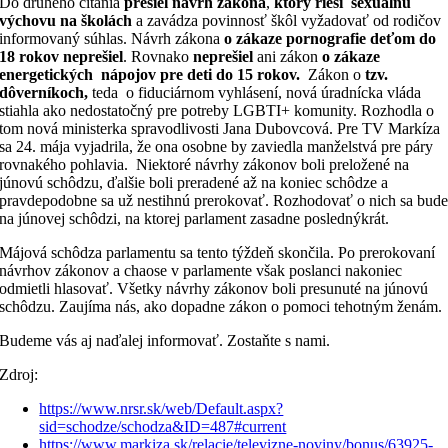
Do druhého čítania
prešiel
návrh zákona
,
ktorý rieši sexuálnu
výchovu na školách
a zavádza povinnosť škôl vyžadovať od rodičov
informovaný súhlas. Návrh zákona
o zákaze pornografie deťom do
18 rokov neprešiel
. Rovnako
neprešiel
ani zákon
o zákaze
energetických nápojov pre deti do 15 rokov.
Zákon o
tzv.
dôverníkoch,
teda o fiduciárnom vyhlásení, nová úradnícka vláda
stiahla ako nedostatočný pre potreby LGBTI+ komunity. Rozhodla o
tom nová ministerka spravodlivosti Jana Dubovcová. Pre TV Markíza
sa 24. mája vyjadrila, že ona osobne by zaviedla manželstvá pre páry
rovnakého pohlavia. Niektoré návrhy zákonov boli preložené na
júnovú schôdzu, ďalšie boli preradené až na koniec schôdze a
pravdepodobne sa už nestihnú prerokovať. Rozhodovať o nich sa bud
na júnovej schôdzi, na ktorej parlament zasadne poslednýkrát.
Májová schôdza parlamentu sa tento týždeň skončila. Po prerokovaní
návrhov zákonov a chaose v parlamente však poslanci nakoniec
odmietli hlasovať. Všetky návrhy zákonov boli presunuté na júnovú
schôdzu. Zaujíma nás, ako dopadne zákon o pomoci tehotným ženám.
Budeme vás aj naďalej informovať. Zostaňte s nami.
Zdroj:
https://www.nrsr.sk/web/Default.aspx?
sid=schodze/schodza&ID=487#current
https://www.markiza.sk/relacie/televizne-noviny/bonus/63925-