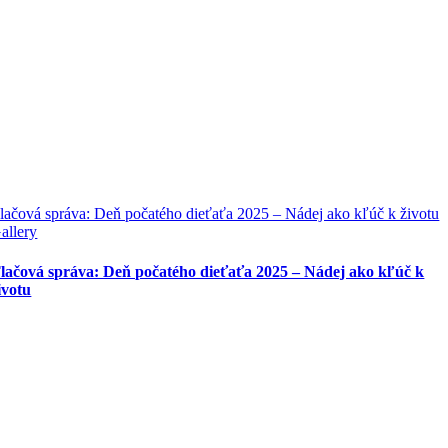
lačová správa: Deň počatého dieťaťa 2025 – Nádej ako kľúč k životu
allery
lačová správa: Deň počatého dieťaťa 2025 – Nádej ako kľúč k
ivotu