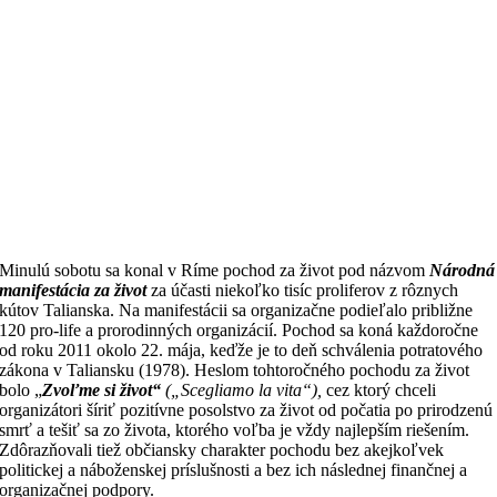
Minulú sobotu sa konal v Ríme pochod za život pod názvom
Národná
manifestácia za život
za účasti niekoľko tisíc proliferov z rôznych
kútov Talianska. Na manifestácii sa organizačne podieľalo približne
120 pro-life a prorodinných organizácií. Pochod sa koná každoročne
od roku 2011 okolo 22. mája, keďže je to deň schválenia potratového
zákona v Taliansku (1978). Heslom tohtoročného pochodu za život
bolo „
Zvoľme si život“
(„Scegliamo la vita“),
cez ktorý chceli
organizátori šíriť pozitívne posolstvo za život od počatia po prirodzenú
smrť a tešiť sa zo života, ktorého voľba je vždy najlepším riešením.
Zdôrazňovali tiež občiansky charakter pochodu bez akejkoľvek
politickej a náboženskej príslušnosti a bez ich následnej finančnej a
organizačnej podpory.