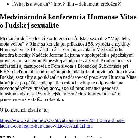
„What is a woman?“ (nový film – dokument, preložený)
Medzinárodná konferencia Humanae Vitae
o ľudskej sexualite
Medzinárodná vedecká konferencia o ľudskej sexualite “Moje telo,
moja voľba” v Ríme sa konala pri príležitosti 55. výročia encykliky
Humanae vitae 19. až 20. mája. Zorganizovala ju Medzinárodná
katedra bioetiky Nadácie Jeroma Lejeuna v spoluprácii s pápežskými
univerzitami a členmi Pápežskej akadémie za život. Konferencie sa
zúčastnili aj zástupcovia z Fóra života a Bioetickej Subkomisie pri
KBS. Cieľom tohto odborného podujatia bolo obnoviť učenie o kráse
ľudskej sexuality a poukázať na nadčasovosť posolstva Humana Vitae,
ktoré je aj po päťdesiatichpiatich rokoch schopné odpovedať na
novodobé výzvy dnešnej doby, ako sú problematika gender a
transhumanizmus. Podrobnejšie informácie z konferencie vám
prinesieme už v ďalšom okienku.
O konferencii písali aj tu:
https://www.vaticannews.va/it/vaticano/news/2023-05/cardinale-
ladaria-convegno-humanae-vitae-sessualita.html