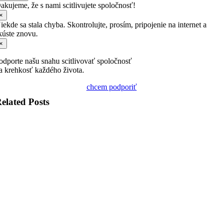
akujeme, že s nami scitlivujete spoločnosť!
×
iekde sa stala chyba. Skontrolujte, prosím, pripojenie na internet a
kúste znovu.
×
odporte našu snahu scitlivovať spoločnosť
a krehkosť každého života.
chcem podporiť
elated Posts