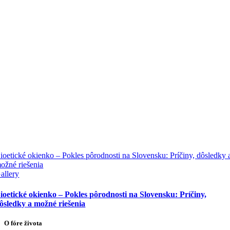
ioetické okienko – Pokles pôrodnosti na Slovensku: Príčiny, dôsledky 
ožné riešenia
allery
ioetické okienko – Pokles pôrodnosti na Slovensku: Príčiny,
ôsledky a možné riešenia
O fóre života