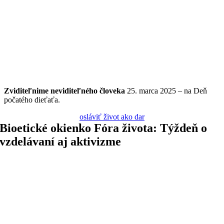
Zviditeľnime
neviditeľného
človeka
25. marca 2025 – na Deň
počatého dieťaťa.
osláviť život ako dar
Bioetické okienko Fóra života: Týždeň o
vzdelávaní aj aktivizme