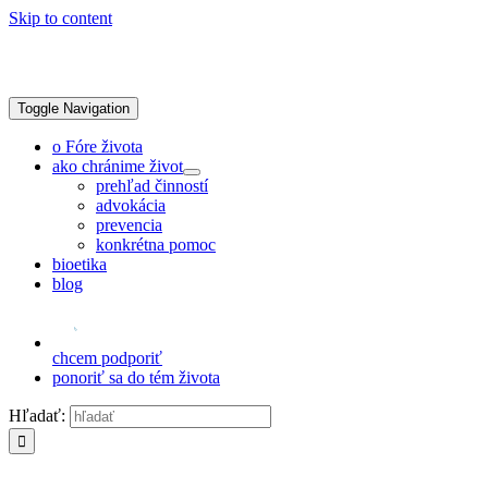
Skip to content
Toggle Navigation
o Fóre života
ako chránime život
prehľad činností
advokácia
prevencia
konkrétna pomoc
bioetika
blog
chcem podporiť
ponoriť sa do tém života
Hľadať: