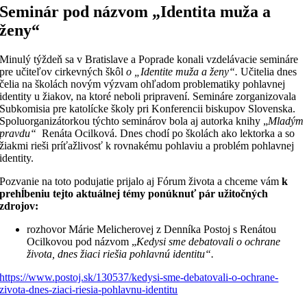
Seminár pod názvom „Identita muža a
ženy“
Minulý týždeň sa v Bratislave a Poprade konali vzdelávacie semináre
pre učiteľov cirkevných škôl
o „Identite muža a ženy“.
Učitelia dnes
čelia na školách novým výzvam ohľadom problematiky pohlavnej
identity u žiakov, na ktoré neboli pripravení. Semináre zorganizovala
Subkomisia pre katolícke školy pri Konferencii biskupov Slovenska.
Spoluorganizátorkou týchto seminárov bola aj autorka knihy „
Mladým
pravdu“
Renáta Ocilková. Dnes chodí po školách ako lektorka a so
žiakmi rieši príťažlivosť k rovnakému pohlaviu a problém pohlavnej
identity.
Pozvanie na toto podujatie prijalo aj Fórum života a chceme vám
k
prehĺbeniu tejto aktuálnej témy ponúknuť pár užitočných
zdrojov:
rozhovor Márie Melicherovej z Denníka Postoj s Renátou
Ocilkovou pod názvom „
Kedysi sme debatovali o ochrane
života, dnes žiaci riešia pohlavnú identitu“.
https://www.postoj.sk/130537/kedysi-sme-debatovali-o-ochrane-
zivota-dnes-ziaci-riesia-pohlavnu-identitu