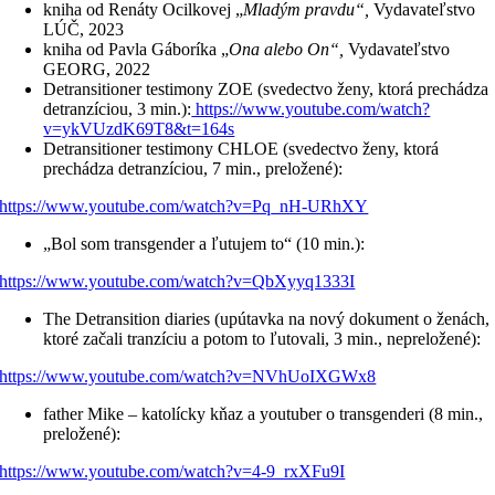
kniha od Renáty Ocilkovej „
Mladým pravdu“,
Vydavateľstvo
LÚČ, 2023
kniha od Pavla Gáboríka „
Ona alebo On“,
Vydavateľstvo
GEORG, 2022
Detransitioner testimony ZOE (svedectvo ženy, ktorá prechádza
detranzíciou, 3 min.):
https://www.youtube.com/watch?
v=ykVUzdK69T8&t=164s
Detransitioner testimony CHLOE (svedectvo ženy, ktorá
prechádza detranzíciou, 7 min., preložené):
https://www.youtube.com/watch?v=Pq_nH-URhXY
„Bol som transgender a ľutujem to“ (10 min.):
https://www.youtube.com/watch?v=QbXyyq1333I
The Detransition diaries (upútavka na nový dokument o ženách,
ktoré začali tranzíciu a potom to ľutovali, 3 min., nepreložené):
https://www.youtube.com/watch?v=NVhUoIXGWx8
father Mike – katolícky kňaz a youtuber o transgenderi (8 min.,
preložené):
https://www.youtube.com/watch?v=4-9_rxXFu9I