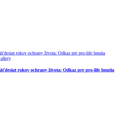
äťdesiat rokov ochrany života: Odkaz pre pro-life hnutia
allery
äťdesiat rokov ochrany života: Odkaz pre pro-life hnutia