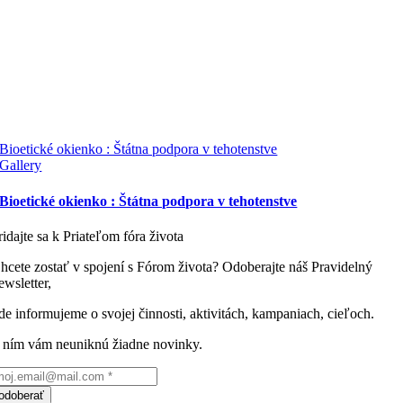
Bioetické okienko : Štátna podpora v tehotenstve
Gallery
Bioetické okienko : Štátna podpora v tehotenstve
ridajte sa k Priateľom fóra života
hcete zostať v spojení s Fórom života? Odoberajte náš Pravidelný
ewsletter,
de informujeme o svojej činnosti, aktivitách, kampaniach, cieľoch.
 ním vám neuniknú žiadne novinky.
odoberať